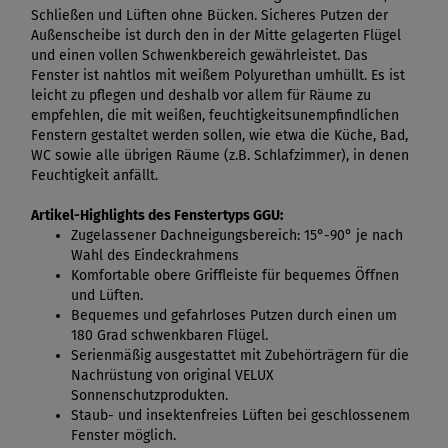
Schließen und Lüften ohne Bücken. Sicheres Putzen der
Außenscheibe ist durch den in der Mitte gelagerten Flügel
und einen vollen Schwenkbereich gewährleistet. Das
Fenster ist nahtlos mit weißem Polyurethan umhüllt. Es ist
leicht zu pflegen und deshalb vor allem für Räume zu
empfehlen, die mit weißen, feuchtigkeitsunempfindlichen
Fenstern gestaltet werden sollen, wie etwa die Küche, Bad,
WC sowie alle übrigen Räume (z.B. Schlafzimmer), in denen
Feuchtigkeit anfällt.
Artikel-Highlights des Fenstertyps GGU:
Zugelassener Dachneigungsbereich: 15°-90° je nach
Wahl des Eindeckrahmens
Komfortable obere Griffleiste für bequemes Öffnen
und Lüften.
Bequemes und gefahrloses Putzen durch einen um
180 Grad schwenkbaren Flügel.
Serienmäßig ausgestattet mit Zubehörträgern für die
Nachrüstung von original VELUX
Sonnenschutzprodukten.
Staub- und insektenfreies Lüften bei geschlossenem
Fenster möglich.