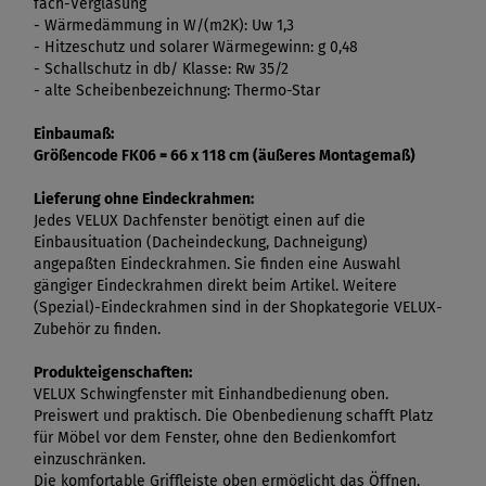
fach-Verglasung
- Wärmedämmung in W/(m2K): Uw 1,3
- Hitzeschutz und solarer Wärmegewinn: g 0,48
- Schallschutz in db/ Klasse: Rw 35/2
- alte Scheibenbezeichnung: Thermo-Star
Einbaumaß:
Größencode FK06 = 66 x 118 cm (äußeres Montagemaß)
Lieferung ohne Eindeckrahmen:
Jedes VELUX Dachfenster benötigt einen auf die
Einbausituation (Dacheindeckung, Dachneigung)
angepaßten Eindeckrahmen. Sie finden eine Auswahl
gängiger Eindeckrahmen direkt beim Artikel. Weitere
(Spezial)-Eindeckrahmen sind in der Shopkategorie VELUX-
Zubehör zu finden.
Produkteigenschaften:
VELUX Schwingfenster mit Einhandbedienung oben.
Preiswert und praktisch. Die Obenbedienung schafft Platz
für Möbel vor dem Fenster, ohne den Bedienkomfort
einzuschränken.
Die komfortable Griffleiste oben ermöglicht das Öffnen,