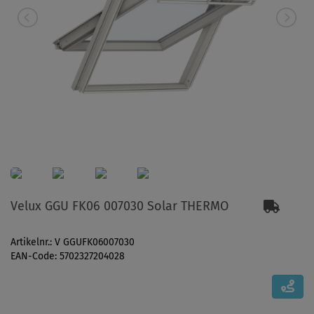
Velux GGU FK06 007030 Solar THERMO
Artikelnr.: V GGUFK06007030
EAN-Code: 5702327204028