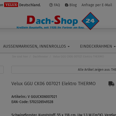
von
Deutschland.
FAQ
Blog
Anfrage per E-Mail
AUSSENMARKISEN, INNENROLLOS
EINDECKRAHMEN
Sie sind hier
Dachfenster
Velux GGU CK06 007021 Elektro THERMO
Alle Artikel zeigen aus: T
Velux GGU CK06 007021 Elektro THERMO
Artikelnr.: V GGUCK06007021
EAN-Code: 5702326549328
Schwingfenster, Kunststoff, 55 x 118 cm, Uw 1,3 W/(m²K), Vergla