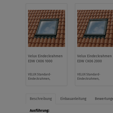
Velux Eindeckrahmen
Velux Eindeckrahmen
EDW CK06 1000
EDW CK06 2000
VELUX Standard-
VELUX Standard-
Eindeckrahmen,
Eindeckrahmen,
Größencode CK06, ohne
Größencode CK06, mit
BDX. Für flache und
BDX. Für flache und
profilierte Eindeckmateri
profilierte Eindeckmateri
...
...
Beschreibung
Einbauanleitung
Bewertung
Ausführung: