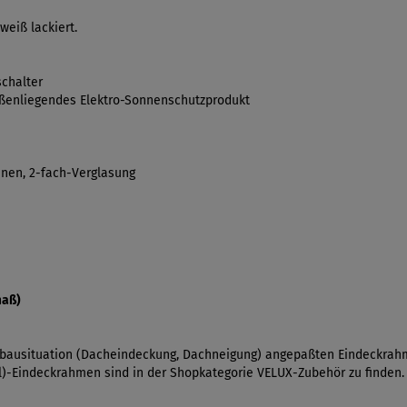
weiß lackiert.
schalter
außenliegendes Elektro-Sonnenschutzprodukt
nen, 2
-fach-Verglasung
maß)
inbausituation (Dacheindeckung, Dachneigung) angepaßten Eindeckrahm
al)-Eindeckrahmen sind in der Shopkategorie VELUX-Zubehör zu finden.