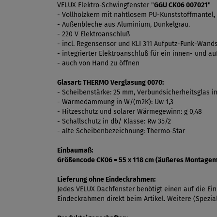
VELUX Elektro-Schwingfenster "
GGU CK06 007021
"
- Vollholzkern mit nahtlosem PU-Kunststoffmantel, 
- Außenbleche aus Aluminium, Dunkelgrau.
- 220 V Elektroanschluß
- incl. Regensensor und KLI 311 Aufputz-Funk-Wand
- integrierter Elektroanschluß für ein innen- und 
- auch von Hand zu öffnen
Glasart:
THERMO Verglasung 0070:
- Scheibenstärke: 25 mm, Verbundsicherheitsglas in
- Wärmedämmung in W/(m2K): Uw 1,3
- Hitzeschutz und solarer Wärmegewinn: g 0,48
- Schallschutz in db/ Klasse: Rw 35/2
- alte Scheibenbezeichnung: Thermo-Star
Einbaumaß:
Größencode CK06 = 55 x 118 cm (äußeres Montage
Lieferung ohne Eindeckrahmen:
Jedes VELUX Dachfenster benötigt einen auf die E
Eindeckrahmen direkt beim Artikel. Weitere (Spezi