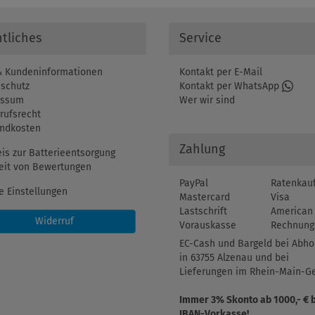
tliches
Service
 Kundeninformationen
Kontakt per E-Mail
schutz
Kontakt per WhatsApp
essum
Wer wir sind
rufsrecht
ndkosten
Zahlung
is zur Batterieentsorgung
eit von Bewertungen
PayPal
Ratenkau
e Einstellungen
Mastercard
Visa
Lastschrift
American 
Widerruf
Vorauskasse
Rechnung
EC-Cash und Bargeld bei Abho
in 63755 Alzenau und bei
Lieferungen im Rhein-Main-Ge
Immer 3% Skonto ab 1000,- € 
IBAN-Vorkasse!