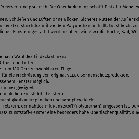
reiswert und praktisch. Die Obenbedienung schafft Platz für Möbel 
fnen, Schließen und Lüften ohne Bücken. Sicheres Putzen der Außensche
 Fenster ist nahtlos mit weißem Polyurethan umhüllt. Es ist leicht zu
ichen Fenstern gestaltet werden sollen, wie etwa die Küche, Bad, WC 
je nach Wahl des Eindeckrahmens
Öffnen und Lüften.
en um 180 Grad schwenkbaren Flügel.
 für die Nachrüstung von original VELUX Sonnenschutzprodukten.
ossenem Fenster möglich.
erzimmer geeignet.
kömmlichen Kunststoff-Fenstern
euchtigkeitsunempfindlich und sehr pflegeleicht
olzkern, der nahtlos mit Kunststoff (Polyurethan) umgossen ist. Du
X Kunststoff-Fenster eine besonders hohe Oberflächenqualität, sind