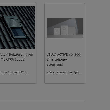
Velux Elektrorollladen
VELUX ACTIVE KIX 300
SML CK06 0000S
Smartphone-
Steuerung
Größe C06 und CK06 ...
Klimasteuerung via App ...