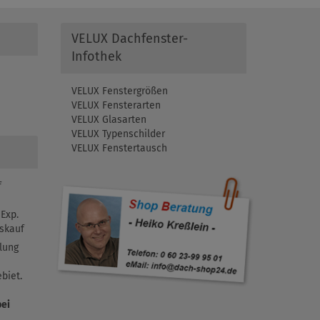
VELUX Dachfenster-
Infothek
VELUX Fenstergrößen
VELUX Fensterarten
VELUX Glasarten
VELUX Typenschilder
VELUX Fenstertausch
f
Exp.
skauf
lung
biet.
bei