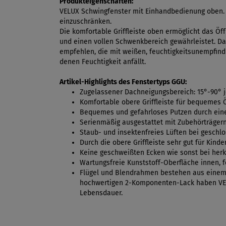
Produkteigenschaften:
VELUX Schwingfenster mit Einhandbedienung oben. P
einzuschränken.
Die komfortable Griffleiste oben ermöglicht das Öf
und einen vollen Schwenkbereich gewährleistet. Das
empfehlen, die mit weißen, feuchtigkeitsunempfindl
denen Feuchtigkeit anfällt.
Artikel-Highlights des Fenstertyps GGU:
Zugelassener Dachneigungsbereich: 15°-90° 
Komfortable obere Griffleiste für bequemes 
Bequemes und gefahrloses Putzen durch ein
Serienmäßig ausgestattet mit Zubehörträgern
Staub- und insektenfreies Lüften bei geschl
Durch die obere Griffleiste sehr gut für Kind
Keine geschweißten Ecken wie sonst bei her
Wartungsfreie Kunststoff-Oberfläche innen, f
Flügel und Blendrahmen bestehen aus einem H
hochwertigen 2-Komponenten-Lack haben VELU
Lebensdauer.