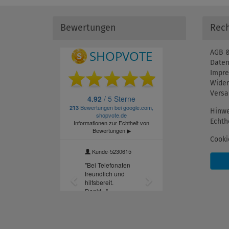
Bewertungen
Rech
AGB &
Daten
Impr
Wider
Versa
Hinwe
Echth
Cooki