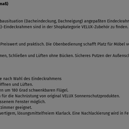
emaß)
inbausituation (Dacheindeckung, Dachneigung) angepaßten Eindeckrahm
al)-Eindeckrahmen sind in der Shopkategorie VELUX-Zubehör zu finden.
reiswert und praktisch. Die Obenbedienung schafft Platz für Möbel 
fnen, Schließen und Lüften ohne Bücken. Sicheres Putzen der Außensche
je nach Wahl des Eindeckrahmens
Öffnen und Lüften.
en um 180 Grad schwenkbaren Flügel.
 für die Nachrüstung von original VELUX Sonnenschutzprodukten.
ossenem Fenster möglich.
erzimmer geeignet.
rtigem, lösungsmittelfreiem Klarlack. Eine Nachlackierung wird in Fe