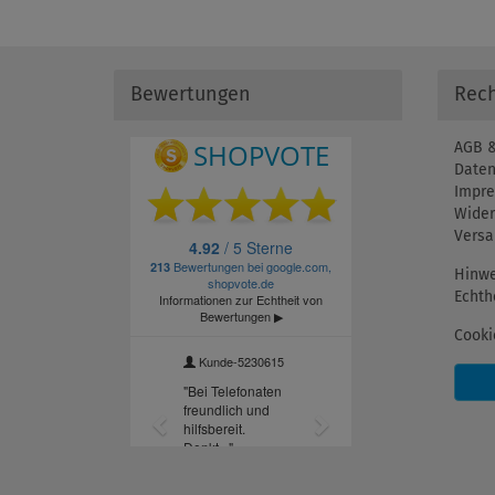
Bewertungen
Rech
AGB &
Daten
Impr
Wider
Versa
Hinwe
Echth
Cooki