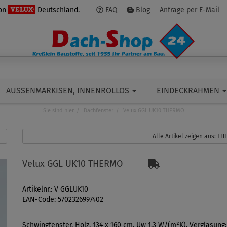
von
Deutschland.
FAQ
Blog
Anfrage per E-Mail
AUSSENMARKISEN, INNENROLLOS
EINDECKRAHMEN
Sie sind hier
Dachfenster
Velux GGL UK10 THERMO
Alle Artikel zeigen aus: T
Velux GGL UK10 THERMO
Artikelnr.: V GGLUK10
EAN-Code: 5702326997402
Schwingfenster, Holz, 134 x 160 cm, Uw 1,3 W/(m²K). Verglasung