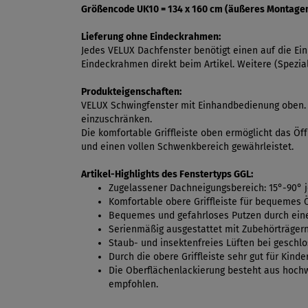
Größencode UK10 = 134 x 160 cm (äußeres Montag
Lieferung ohne Eindeckrahmen:
Jedes VELUX Dachfenster benötigt einen auf die E
Eindeckrahmen direkt beim Artikel. Weitere (Spezi
Produkteigenschaften:
VELUX Schwingfenster mit Einhandbedienung oben. P
einzuschränken.
Die komfortable Griffleiste oben ermöglicht das Öf
und einen vollen Schwenkbereich gewährleistet.
Artikel-Highlights des Fenstertyps GGL:
Zugelassener Dachneigungsbereich: 15°-90° 
Komfortable obere Griffleiste für bequemes 
Bequemes und gefahrloses Putzen durch ein
Serienmäßig ausgestattet mit Zubehörträgern
Staub- und insektenfreies Lüften bei geschl
Durch die obere Griffleiste sehr gut für Kind
Die Oberflächenlackierung besteht aus hochwe
empfohlen.