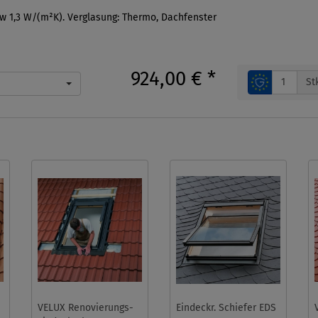
Uw 1,3 W/(m²K). Verglasung: Thermo, Dachfenster
924,00 €
*
St
VELUX Renovierungs-
Eindeckr. Schiefer EDS