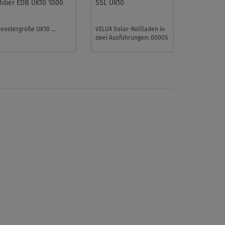
Biber EDB UK10 1000
SSL UK10
Fenstergröße UK10 ...
VELUX Solar-Rollladen in
zwei Ausführungen: 0000S
für die Fenstergrößen 810,
U10 und UK10 oder 0 ...