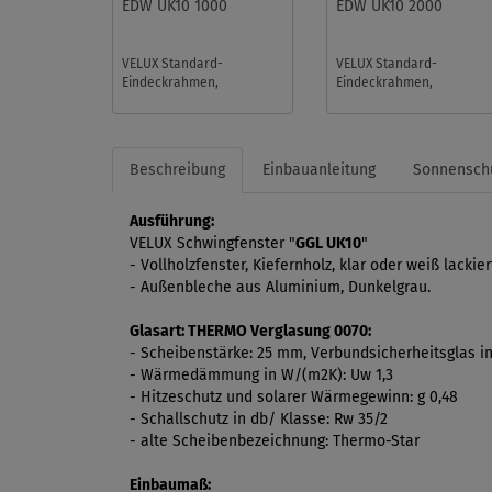
EDW UK10 1000
EDW UK10 2000
VELUX Standard-
VELUX Standard-
Eindeckrahmen,
Eindeckrahmen,
Größencode UK10, ohne
Größencode UK10, mit
BDX. Für flache und
BDX. Für flache und
profilierte Eindeckmateri
profilierte Eindeckmateri
...
...
Beschreibung
Einbauanleitung
Sonnensch
Ausführung:
VELUX Schwingfenster "
GGL UK10
"
- Vollholzfenster, Kiefernholz, klar oder weiß lackier
- Außenbleche aus Aluminium, Dunkelgrau.
Glasart:
THERMO Verglasung 0070:
- Scheibenstärke: 25 mm, Verbundsicherheitsglas in
- Wärmedämmung in W/(m2K): Uw 1,3
- Hitzeschutz und solarer Wärmegewinn: g 0,48
- Schallschutz in db/ Klasse: Rw 35/2
- alte Scheibenbezeichnung: Thermo-Star
Einbaumaß: