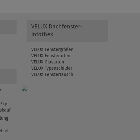
VELUX Dachfenster-
Infothek
VELUX Fenstergrößen
VELUX Fensterarten
VELUX Glasarten
VELUX Typenschilder
VELUX Fenstertausch
f
Exp.
skauf
lung
biet.