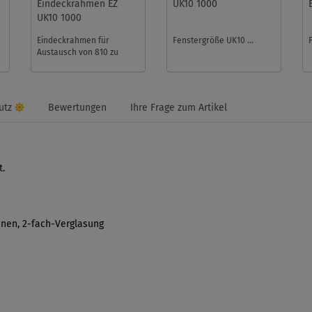
Eindeckrahmen EZ
UK10 1000
UK10 1000
Eindeckrahmen für
Fenstergröße UK10 ...
Austausch von 810 zu
UK10 ohne die Laibung zu
ersetzen ...
a
utz
Bewertungen
Ihre Frage zum Artikel
t.
nen, 2
-fach-Verglasung