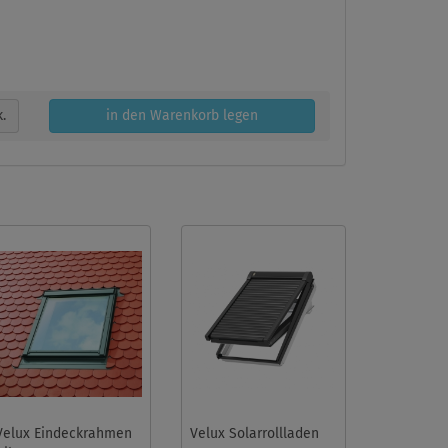
k.
in den Warenkorb legen
Velux Eindeckrahmen
Velux Solarrollladen