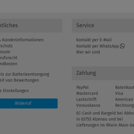
tliches
Service
 Kundeninformationen
Kontakt per E-Mail
schutz
Kontakt per WhatsApp
essum
Wer wir sind
rufsrecht
ndkosten
Zahlung
is zur Batterieentsorgung
eit von Bewertungen
PayPal
Ratenkau
e Einstellungen
Mastercard
Visa
Lastschrift
American 
Widerruf
Vorauskasse
Rechnung
EC-Cash und Bargeld bei Abho
in 63755 Alzenau und bei
Lieferungen im Rhein-Main-Ge