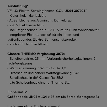
Ausführung:
VELUX Elektro-Schwingfenster "
GGL UK04 307021
"
- Kiefernholz, klar lackiert.
- Außenbleche aus Aluminium, Dunkelgrau.
- 220 V Elektroanschluß
- incl. Regensensor und KLI 311 Aufputz-Funk-Wandschalter
- integrierter Elektroanschluß für ein innen- und
außenliegendes Elektro-Sonnenschutzprodukt
- auch von Hand zu öffnen
Glasart:
THERMO Verglasung 3070:
- Scheibenstärke: 25 mm, Verbundsicherheitsglas innen, 2
-
fach-Verglasung
- Wärmedämmung in W/(m2K): Uw 1,3
- Hitzeschutz und solarer Wärmegewinn: g 0,48
- Schallschutz in db/ Klasse: Rw 35/2
- alte Scheibenbezeichnung: Thermo-Star
Einbaumaß:
Größencode UK04 = 134 x 98 cm (äußeres Montagemaß)
Lieferung ohne Eindeckrahmen: