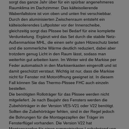
sorgt das ganze Jahr über für ein spürbar angenehmeres
Raumklima im Dachzimmer. Das kälteisolierende
Wabenfaltstore ist von oben und unten frei verschiebbar.
Durch den aluminisierten Zwischenraum entsteht ein
kälteisolierendes Luftpolster vor der Innenscheibe,
gleichzeitig sorgt das Plissee bei Bedarf für eine komplette
Verdunkelung. Ergänzt wird das Set durch die stabile Netz-
Außenmarkise MHL, die einen sehr guten Hitzeschutz bietet
und die sommerliche Wärme deutlich reduziert, dabei aber
trotzdem genug Licht in den Raum lässt, sodass man
weiterhin gut arbeiten kann. Im Winter wird die Markise per
Feder automatisch in den Markisenkasten eingerollt und ist
damit geschützt verstaut. Wichtig ist nur, dass die Markise
nicht für Fenster mit Motoröffnung geeignet ist. In diesem
Fall können Sie das Thermo-Plissee FHC auch einzeln
bestellen.
Die benötigten Rolloträger für das Plissee werden nicht
mitgeliefert. Je nach Baujahr des Fensters werden die
Zubehörträger in der Version VES-V21 oder V22 benötigt.
Sollten die Zubehörträger fehlen, sind in der Regel jedoch
die Bohrungen für die Montagezapfen der Träger im
Fensterflügel vorhanden. Die Version V22 hat
Montagezapfen für einen symmetrischen Lochabstand von