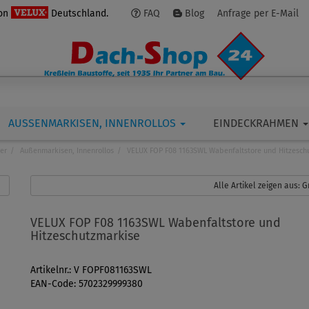
von
Deutschland.
FAQ
Blog
Anfrage per E-Mail
AUSSENMARKISEN, INNENROLLOS
EINDECKRAHMEN
ier
Außenmarkisen, Innenrollos
VELUX FOP F08 1163SWL Wabenfaltstore und Hitzesch
Alle Artikel zeigen aus:
VELUX FOP F08 1163SWL Wabenfaltstore und
Hitzeschutzmarkise
Artikelnr.: V FOPF081163SWL
EAN-Code: 5702329999380