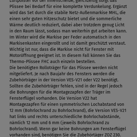
Luftpolster vor der Innenscheibe, gleichzeitig sorgt das
Plissee bei Bedarf für eine komplette Verdunkelung. Ergänzt
wird das Set durch die stabile Netz-Außenmarkise MHL, die
einen sehr guten Hitzeschutz bietet und die sommerliche
Wärme deutlich reduziert, dabei aber trotzdem genug Licht
in den Raum lässt, sodass man weiterhin gut arbeiten kann.
Im Winter wird die Markise per Feder automatisch in den
Markisenkasten eingerollt und ist damit geschützt verstaut.
Wichtig ist nur, dass die Markise nicht für Fenster mit
Motoröffnung geeignet ist. In diesem Fall können Sie das
Thermo-Plissee FHC auch einzeln bestellen.
Die benötigten Rolloträger für das Plissee werden nicht
mitgeliefert. Je nach Baujahr des Fensters werden die
Zubehörträger in der Version VES-V21 oder V22 benötigt.
Sollten die Zubehörträger fehlen, sind in der Regel jedoch
die Bohrungen für die Montagezapfen der Träger im
Fensterflügel vorhanden. Die Version V22 hat
Montagezapfen für einen symmetrischen Lochabstand von
12 mm (Bohrlochrand zu Bohrlochrand), die Version VES-V21
hat links und rechts unterschiedliche Bohrlochabstände,
nämlich 12 mm und 6 mm (jeweils Bohrlochrand zu
Bohrlochrand). Wenn gar keine Bohrungen am Fensterflügel
vorhanden sind, benötigen Sie die Zubehörtäger ZOZ 230.