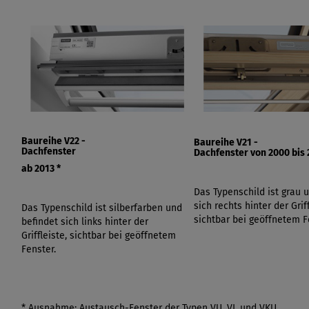
Baureihe V22 -
Baureihe V21 -
Dachfenster
Dachfenster von
2000 bis 
ab 2013
*
Das Typenschild ist grau 
sich rechts hinter der Griff
Das Typenschild ist silberfarben und
sichtbar bei geöffnetem F
befindet sich links hinter der
Griffleiste, sichtbar bei geöffnetem
Fenster.
* Ausnahme: Austausch-Fenster der Typen VU, VL und VKU