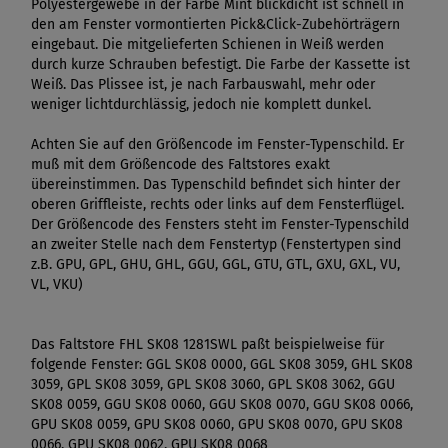
Polyestergewebe in der Farbe Mint blickdicht ist schnell in
den am Fenster vormontierten Pick&Click-Zubehörträgern
eingebaut. Die mitgelieferten Schienen in Weiß werden
durch kurze Schrauben befestigt. Die Farbe der Kassette ist
Weiß. Das Plissee ist, je nach Farbauswahl, mehr oder
weniger lichtdurchlässig, jedoch nie komplett dunkel.
Achten Sie auf den Größencode im Fenster-Typenschild. Er
muß mit dem Größencode des Faltstores exakt
übereinstimmen. Das Typenschild befindet sich hinter der
oberen Griffleiste, rechts oder links auf dem Fensterflügel.
Der Größencode des Fensters steht im Fenster-Typenschild
an zweiter Stelle nach dem Fenstertyp (Fenstertypen sind
z.B. GPU, GPL, GHU, GHL, GGU, GGL, GTU, GTL, GXU, GXL, VU,
VL, VKU)
Das Faltstore FHL SK08 1281SWL paßt beispielweise für
folgende Fenster: GGL SK08 0000, GGL SK08 3059, GHL SK08
3059, GPL SK08 3059, GPL SK08 3060, GPL SK08 3062, GGU
SK08 0059, GGU SK08 0060, GGU SK08 0070, GGU SK08 0066,
GPU SK08 0059, GPU SK08 0060, GPU SK08 0070, GPU SK08
0066, GPU SK08 0062, GPU SK08 0068