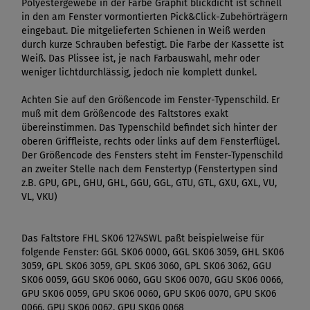
Polyestergewebe in der Farbe Graphit blickdicht ist schnell
in den am Fenster vormontierten Pick&Click-Zubehörträgern
eingebaut. Die mitgelieferten Schienen in Weiß werden
durch kurze Schrauben befestigt. Die Farbe der Kassette ist
Weiß. Das Plissee ist, je nach Farbauswahl, mehr oder
weniger lichtdurchlässig, jedoch nie komplett dunkel.
Achten Sie auf den Größencode im Fenster-Typenschild. Er
muß mit dem Größencode des Faltstores exakt
übereinstimmen. Das Typenschild befindet sich hinter der
oberen Griffleiste, rechts oder links auf dem Fensterflügel.
Der Größencode des Fensters steht im Fenster-Typenschild
an zweiter Stelle nach dem Fenstertyp (Fenstertypen sind
z.B. GPU, GPL, GHU, GHL, GGU, GGL, GTU, GTL, GXU, GXL, VU,
VL, VKU)
Das Faltstore FHL SK06 1274SWL paßt beispielweise für
folgende Fenster: GGL SK06 0000, GGL SK06 3059, GHL SK06
3059, GPL SK06 3059, GPL SK06 3060, GPL SK06 3062, GGU
SK06 0059, GGU SK06 0060, GGU SK06 0070, GGU SK06 0066,
GPU SK06 0059, GPU SK06 0060, GPU SK06 0070, GPU SK06
0066, GPU SK06 0062, GPU SK06 0068