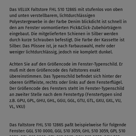
Das VELUX Faltstore FHL S10 1286S mit stufenlos von oben
und unten verstellbarem, lichtdurchlässigen
Polyestergewebe in der Farbe Denim blickdicht ist schnell in
den am Fenster vormontierten Pick&Click-Zubehörträgern
eingebaut. Die mitgelieferten Schienen in Silber werden
durch kurze Schrauben befestigt. Die Farbe der Kassette ist
Silber. Das Plissee ist, je nach Farbauswahl, mehr oder
weniger lichtdurchlässig, jedoch nie komplett dunkel.
Achten Sie auf den Größencode im Fenster-Typenschild. Er
muß mit dem Größencode des Faltstores exakt
übereinstimmen. Das Typenschild befindet sich hinter der
oberen Griffleiste, rechts oder links auf dem Fensterflügel.
Der Größencode des Fensters steht im Fenster-Typenschild
an zweiter Stelle nach dem Fenstertyp (Fenstertypen sind
z.B. GPU, GPL, GHU, GHL, GGU, GGL, GTU, GTL, GXU, GXL, VU,
VL, VKU)
Das Faltstore FHL S10 1286S paßt beispielweise für folgende
Fenster: GGL S10 0000, GGL S10 3059, GHL S10 3059, GPL S10