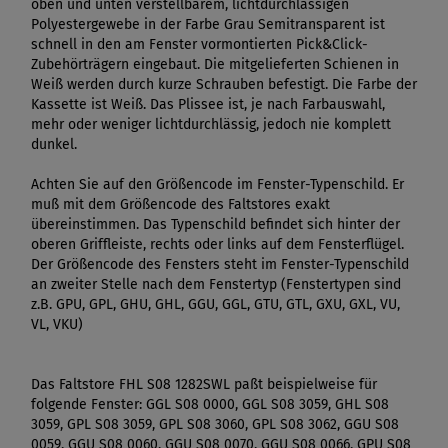
oben und unten verstellbarem, lichtdurchlässigen
Polyestergewebe in der Farbe Grau Semitransparent ist
schnell in den am Fenster vormontierten Pick&Click-
Zubehörträgern eingebaut. Die mitgelieferten Schienen in
Weiß werden durch kurze Schrauben befestigt. Die Farbe der
Kassette ist Weiß. Das Plissee ist, je nach Farbauswahl,
mehr oder weniger lichtdurchlässig, jedoch nie komplett
dunkel.
Achten Sie auf den Größencode im Fenster-Typenschild. Er
muß mit dem Größencode des Faltstores exakt
übereinstimmen. Das Typenschild befindet sich hinter der
oberen Griffleiste, rechts oder links auf dem Fensterflügel.
Der Größencode des Fensters steht im Fenster-Typenschild
an zweiter Stelle nach dem Fenstertyp (Fenstertypen sind
z.B. GPU, GPL, GHU, GHL, GGU, GGL, GTU, GTL, GXU, GXL, VU,
VL, VKU)
Das Faltstore FHL S08 1282SWL paßt beispielweise für
folgende Fenster: GGL S08 0000, GGL S08 3059, GHL S08
3059, GPL S08 3059, GPL S08 3060, GPL S08 3062, GGU S08
0059, GGU S08 0060, GGU S08 0070, GGU S08 0066, GPU S08