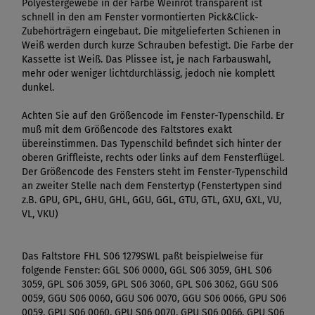
Polyestergewebe in der Farbe Weinrot transparent ist
schnell in den am Fenster vormontierten Pick&Click-
Zubehörträgern eingebaut. Die mitgelieferten Schienen in
Weiß werden durch kurze Schrauben befestigt. Die Farbe der
Kassette ist Weiß. Das Plissee ist, je nach Farbauswahl,
mehr oder weniger lichtdurchlässig, jedoch nie komplett
dunkel.
Achten Sie auf den Größencode im Fenster-Typenschild. Er
muß mit dem Größencode des Faltstores exakt
übereinstimmen. Das Typenschild befindet sich hinter der
oberen Griffleiste, rechts oder links auf dem Fensterflügel.
Der Größencode des Fensters steht im Fenster-Typenschild
an zweiter Stelle nach dem Fenstertyp (Fenstertypen sind
z.B. GPU, GPL, GHU, GHL, GGU, GGL, GTU, GTL, GXU, GXL, VU,
VL, VKU)
Das Faltstore FHL S06 1279SWL paßt beispielweise für
folgende Fenster: GGL S06 0000, GGL S06 3059, GHL S06
3059, GPL S06 3059, GPL S06 3060, GPL S06 3062, GGU S06
0059, GGU S06 0060, GGU S06 0070, GGU S06 0066, GPU S06
0059, GPU S06 0060, GPU S06 0070, GPU S06 0066, GPU S06