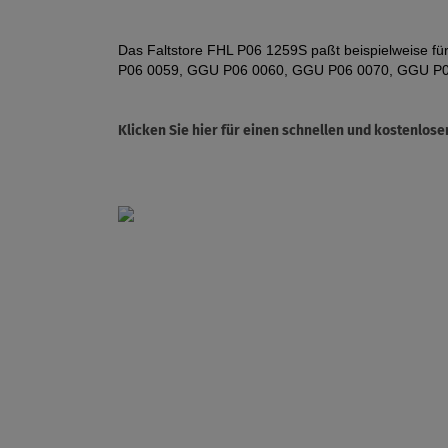
Das Faltstore FHL P06 1259S paßt beispielweise 
P06 0059, GGU P06 0060, GGU P06 0070, GGU P0
Klicken Sie hier für einen schnellen und kostenlo