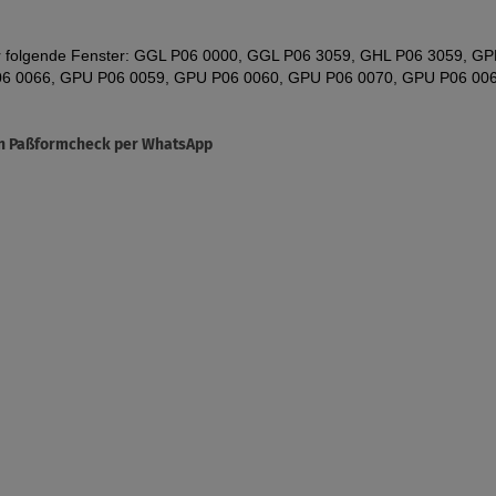
für folgende Fenster: GGL P06 0000, GGL P06 3059, GHL P06 3059, 
6 0066, GPU P06 0059, GPU P06 0060, GPU P06 0070, GPU P06 00
sen Paßformcheck per WhatsApp