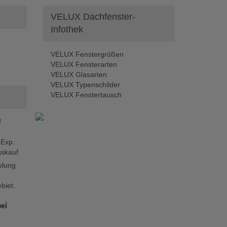
VELUX Dachfenster-
Infothek
VELUX Fenstergrößen
VELUX Fensterarten
VELUX Glasarten
VELUX Typenschilder
VELUX Fenstertausch
f
 Exp.
skauf
olung
biet.
bei