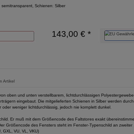
semitransparent, Schienen: Silber
143,00 €
*
 Artikel
n oben und unten verstellbarem, lichtdurchlässigen Polyestergewebe i
trägern eingebaut. Die mitgelieferten Schienen in Silber werden durch
r oder weniger lichtdurchlässig, jedoch nie komplett dunkel.
ild. Er muß mit dem Größencode des Faltstores exakt übereinstimmen.
l. Der Größencode des Fensters steht im Fenster-Typenschild an zweiter
 GXL, VU, VL, VKU)