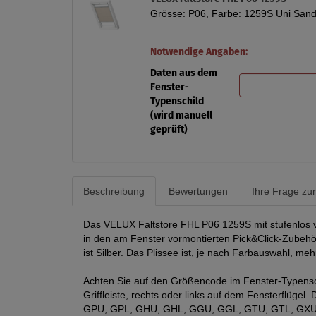
Grösse: P06, Farbe: 1259S Uni Sand 
Notwendige Angaben:
Daten aus dem
Fenster-
Typenschild
(wird manuell
geprüft)
Beschreibung
Bewertungen
Ihre Frage zum
Das VELUX Faltstore FHL P06 1259S mit stufenlos vo
in den am Fenster vormontierten Pick&Click-Zubehör
ist Silber. Das Plissee ist, je nach Farbauswahl, meh
Achten Sie auf den Größencode im Fenster-Typensch
Griffleiste, rechts oder links auf dem Fensterflüge
GPU, GPL, GHU, GHL, GGU, GGL, GTU, GTL, GXU,