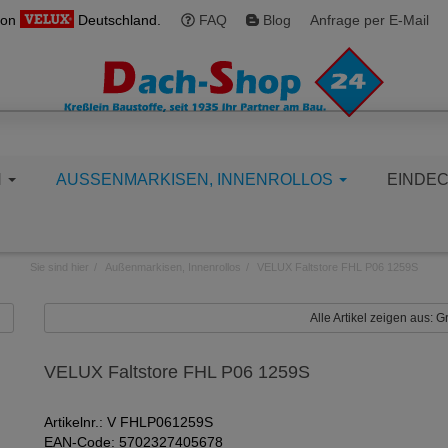
von
Deutschland.
FAQ
Blog
Anfrage per E-Mail
N
AUSSENMARKISEN, INNENROLLOS
EINDE
Sie sind hier
Außenmarkisen, Innenrollos
VELUX Faltstore FHL P06 1259S
Alle Artikel zeigen aus:
VELUX Faltstore FHL P06 1259S
Artikelnr.: V FHLP061259S
EAN-Code: 5702327405678