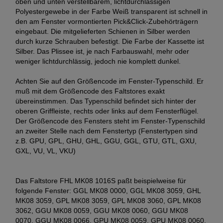
oben und unten verstellbarem, lichtdurchlässigen
Polyestergewebe in der Farbe Weiß transparent ist schnell in
den am Fenster vormontierten Pick&Click-Zubehörträgern
eingebaut. Die mitgelieferten Schienen in Silber werden
durch kurze Schrauben befestigt. Die Farbe der Kassette ist
Silber. Das Plissee ist, je nach Farbauswahl, mehr oder
weniger lichtdurchlässig, jedoch nie komplett dunkel.
Achten Sie auf den Größencode im Fenster-Typenschild. Er
muß mit dem Größencode des Faltstores exakt
übereinstimmen. Das Typenschild befindet sich hinter der
oberen Griffleiste, rechts oder links auf dem Fensterflügel.
Der Größencode des Fensters steht im Fenster-Typenschild
an zweiter Stelle nach dem Fenstertyp (Fenstertypen sind
z.B. GPU, GPL, GHU, GHL, GGU, GGL, GTU, GTL, GXU,
GXL, VU, VL, VKU)
Das Faltstore FHL MK08 1016S paßt beispielweise für
folgende Fenster: GGL MK08 0000, GGL MK08 3059, GHL
MK08 3059, GPL MK08 3059, GPL MK08 3060, GPL MK08
3062, GGU MK08 0059, GGU MK08 0060, GGU MK08
0070, GGU MK08 0066, GPU MK08 0059, GPU MK08 0060,