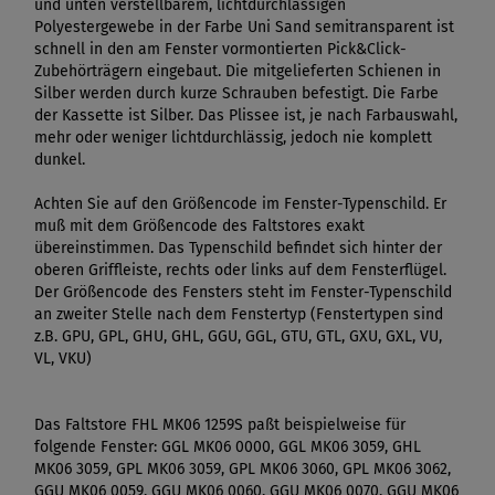
und unten verstellbarem, lichtdurchlässigen
Polyestergewebe in der Farbe Uni Sand semitransparent ist
schnell in den am Fenster vormontierten Pick&Click-
Zubehörträgern eingebaut. Die mitgelieferten Schienen in
Silber werden durch kurze Schrauben befestigt. Die Farbe
der Kassette ist Silber. Das Plissee ist, je nach Farbauswahl,
mehr oder weniger lichtdurchlässig, jedoch nie komplett
dunkel.
Achten Sie auf den Größencode im Fenster-Typenschild. Er
muß mit dem Größencode des Faltstores exakt
übereinstimmen. Das Typenschild befindet sich hinter der
oberen Griffleiste, rechts oder links auf dem Fensterflügel.
Der Größencode des Fensters steht im Fenster-Typenschild
an zweiter Stelle nach dem Fenstertyp (Fenstertypen sind
z.B. GPU, GPL, GHU, GHL, GGU, GGL, GTU, GTL, GXU, GXL, VU,
VL, VKU)
Das Faltstore FHL MK06 1259S paßt beispielweise für
folgende Fenster: GGL MK06 0000, GGL MK06 3059, GHL
MK06 3059, GPL MK06 3059, GPL MK06 3060, GPL MK06 3062,
GGU MK06 0059, GGU MK06 0060, GGU MK06 0070, GGU MK06