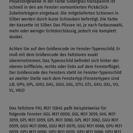
Polyestergewebe in der Farbe Silbergrau transparent ist
schnell in den am Fenster vormontierten Pick&Click-
Zubehörträgern eingebaut. Die mitgelieferten Schienen in
Silber werden durch kurze Schrauben befestigt. Die Farbe
der Kassette ist Silber. Das Plissee ist, je nach Farbauswahl,
mehr oder weniger lichtdurchlässig, jedoch nie komplett
dunkel.
Achten Sie auf den Größencode im Fenster-Typenschild. Er
muß mit dem Größencode des Faltstores exakt
übereinstimmen. Das Typenschild befindet sich hinter der
oberen Griffleiste, rechts oder links auf dem Fensterflügel.
Der Größencode des Fensters steht im Fenster-Typenschild
an zweiter Stelle nach dem Fenstertyp (Fenstertypen sind
z.B. GPU, GPL, GHU, GHL, GGU, GGL, GTU, GTL, GXU, GXL, VU,
VL, VKU)
Das Faltstore FHL M31 1284S paßt beispielweise für
folgende Fenster: GGL M31 0000, GGL M31 3059, GHL M31
3059, GPL M31 3059, GPL M31 3060, GPL M31 3062, GGU M31
0059, GGU M31 0060, GGU M31 0070, GGU M31 0066, GPU M31
0059, GPU M31 0060, GPU M31 0070, GPU M31 0066, GPU M31