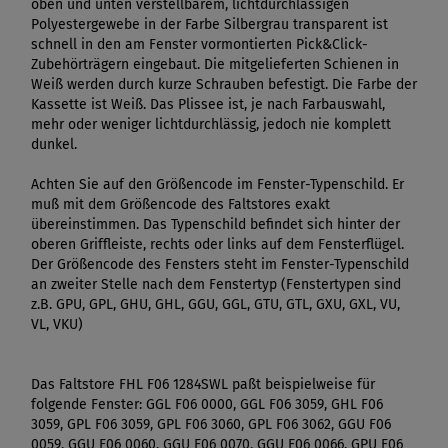
oben und unten verstellbarem, lichtdurchlässigen
Polyestergewebe in der Farbe Silbergrau transparent ist
schnell in den am Fenster vormontierten Pick&Click-
Zubehörträgern eingebaut. Die mitgelieferten Schienen in
Weiß werden durch kurze Schrauben befestigt. Die Farbe der
Kassette ist Weiß. Das Plissee ist, je nach Farbauswahl,
mehr oder weniger lichtdurchlässig, jedoch nie komplett
dunkel.
Achten Sie auf den Größencode im Fenster-Typenschild. Er
muß mit dem Größencode des Faltstores exakt
übereinstimmen. Das Typenschild befindet sich hinter der
oberen Griffleiste, rechts oder links auf dem Fensterflügel.
Der Größencode des Fensters steht im Fenster-Typenschild
an zweiter Stelle nach dem Fenstertyp (Fenstertypen sind
z.B. GPU, GPL, GHU, GHL, GGU, GGL, GTU, GTL, GXU, GXL, VU,
VL, VKU)
Das Faltstore FHL F06 1284SWL paßt beispielweise für
folgende Fenster: GGL F06 0000, GGL F06 3059, GHL F06
3059, GPL F06 3059, GPL F06 3060, GPL F06 3062, GGU F06
0059, GGU F06 0060, GGU F06 0070, GGU F06 0066, GPU F06