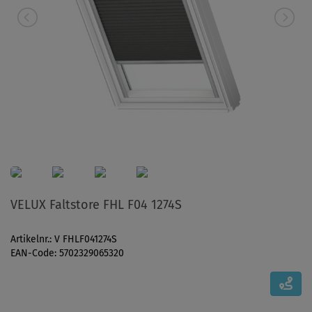
VELUX Faltstore FHL F04 1274S
Artikelnr.: V FHLF041274S
EAN-Code: 5702329065320