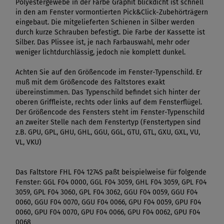
Polyestergewebe in der Farbe Graphit blickdicht ist schnell
in den am Fenster vormontierten Pick&Click-Zubehörträgern
eingebaut. Die mitgelieferten Schienen in Silber werden
durch kurze Schrauben befestigt. Die Farbe der Kassette ist
Silber. Das Plissee ist, je nach Farbauswahl, mehr oder
weniger lichtdurchlässig, jedoch nie komplett dunkel.
Achten Sie auf den Größencode im Fenster-Typenschild. Er
muß mit dem Größencode des Faltstores exakt
übereinstimmen. Das Typenschild befindet sich hinter der
oberen Griffleiste, rechts oder links auf dem Fensterflügel.
Der Größencode des Fensters steht im Fenster-Typenschild
an zweiter Stelle nach dem Fenstertyp (Fenstertypen sind
z.B. GPU, GPL, GHU, GHL, GGU, GGL, GTU, GTL, GXU, GXL, VU,
VL, VKU)
Das Faltstore FHL F04 1274S paßt beispielweise für folgende
Fenster: GGL F04 0000, GGL F04 3059, GHL F04 3059, GPL F04
3059, GPL F04 3060, GPL F04 3062, GGU F04 0059, GGU F04
0060, GGU F04 0070, GGU F04 0066, GPU F04 0059, GPU F04
0060, GPU F04 0070, GPU F04 0066, GPU F04 0062, GPU F04
0068