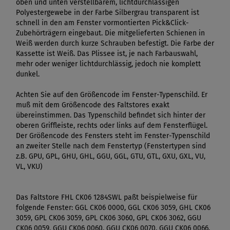
oben und unten verstellbarem, lichtdurchlässigen
Polyestergewebe in der Farbe Silbergrau transparent ist
schnell in den am Fenster vormontierten Pick&Click-
Zubehörträgern eingebaut. Die mitgelieferten Schienen in
Weiß werden durch kurze Schrauben befestigt. Die Farbe der
Kassette ist Weiß. Das Plissee ist, je nach Farbauswahl,
mehr oder weniger lichtdurchlässig, jedoch nie komplett
dunkel.
Achten Sie auf den Größencode im Fenster-Typenschild. Er
muß mit dem Größencode des Faltstores exakt
übereinstimmen. Das Typenschild befindet sich hinter der
oberen Griffleiste, rechts oder links auf dem Fensterflügel.
Der Größencode des Fensters steht im Fenster-Typenschild
an zweiter Stelle nach dem Fenstertyp (Fenstertypen sind
z.B. GPU, GPL, GHU, GHL, GGU, GGL, GTU, GTL, GXU, GXL, VU,
VL, VKU)
Das Faltstore FHL CK06 1284SWL paßt beispielweise für
folgende Fenster: GGL CK06 0000, GGL CK06 3059, GHL CK06
3059, GPL CK06 3059, GPL CK06 3060, GPL CK06 3062, GGU
CK06 0059, GGU CK06 0060, GGU CK06 0070, GGU CK06 0066,