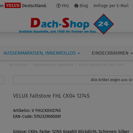
von
Deutschland.
FAQ
Blog
Anfrage per E-Mail
AUSSENMARKISEN, INNENROLLOS
EINDECKRAHMEN
Sie sind hier
Außenmarkisen, Innenrollos
VELUX Faltstore FHL CK04 1274S
Alle Artikel zeigen aus: 
VELUX Faltstore FHL CK04 1274S
Artikelnr.: V FHLCK041274S
EAN-Code: 5702329065061
Grösse: CK04, Farbe: 1274S Graphit blickdicht, Schienen: Silber