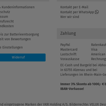
 Kundeninformationen
Kontakt per E-Mail
schutz
Kontakt per WhatsApp
essum
Wer wir sind
rufsrecht
ndkosten
Zahlung
is zur Batterieentsorgung
eit von Bewertungen
PayPal
Ratenkau
e Einstellungen
Mastercard
Visa
Lastschrift
American 
Widerruf
Vorauskasse
Rechnung
EC-Cash und Bargeld bei Abho
in 63755 Alzenau und bei
Lieferungen im Rhein-Main-Ge
Immer 3% Skonto ab 1000,- € 
IBAN-Vorkasse!
d eingetragene Marken der VKR Holding A/S. Bilderrechte: VELUX Deut