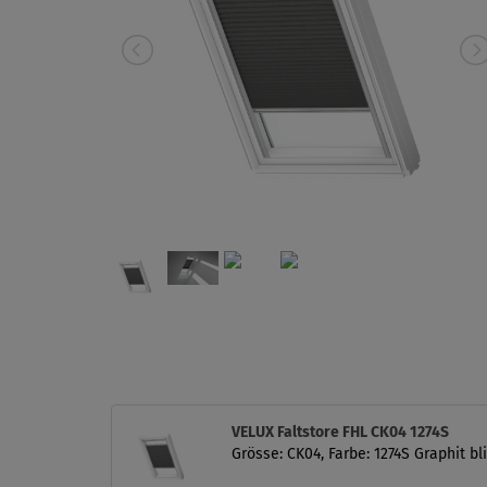
VELUX Faltstore FHL CK04 1274S
Grösse: CK04, Farbe: 1274S Graphit bl