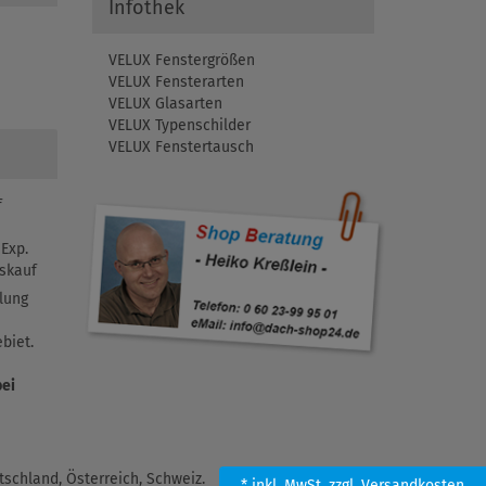
Infothek
VELUX Fenstergrößen
VELUX Fensterarten
VELUX Glasarten
VELUX Typenschilder
VELUX Fenstertausch
f
Exp.
skauf
lung
biet.
bei
schland, Österreich, Schweiz.
* inkl. MwSt.
zzgl. Versandkosten