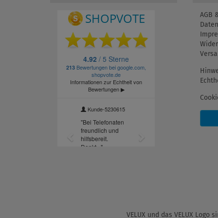
AGB &
Daten
Impr
Wider
Versa
Hinwe
Echth
Cooki
VELUX und das VELUX Logo sin