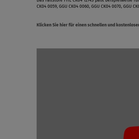
Das Faltstore FHL CK04 1274S paßt beispielweise f
CK04 0059, GGU CK04 0060, GGU CK04 0070, GGU CK0
Klicken Sie hier für einen schnellen und kostenlo