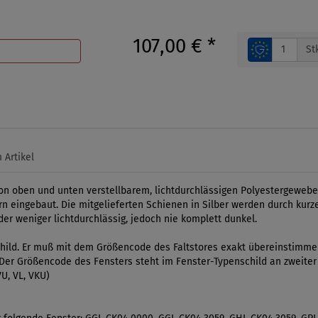
107,00 €
*
St
 Artikel
on oben und unten verstellbarem, lichtdurchlässigen Polyestergewebe in
 eingebaut. Die mitgelieferten Schienen in Silber werden durch kurze
oder weniger lichtdurchlässig, jedoch nie komplett dunkel.
ild. Er muß mit dem Größencode des Faltstores exakt übereinstimmen.
l. Der Größencode des Fensters steht im Fenster-Typenschild an zweiter
U, VL, VKU)