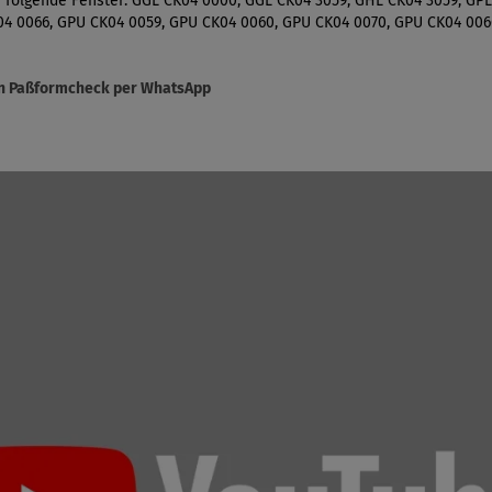
ür folgende Fenster: GGL CK04 0000, GGL CK04 3059, GHL CK04 3059, GP
4 0066, GPU CK04 0059, GPU CK04 0060, GPU CK04 0070, GPU CK04 006
sen Paßformcheck per WhatsApp