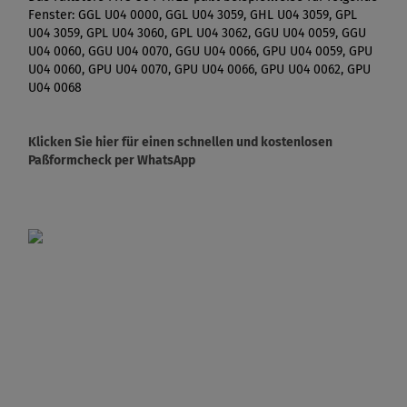
Fenster: GGL U04 0000, GGL U04 3059, GHL U04 3059, GPL
U04 3059, GPL U04 3060, GPL U04 3062, GGU U04 0059, GGU
U04 0060, GGU U04 0070, GGU U04 0066, GPU U04 0059, GPU
U04 0060, GPU U04 0070, GPU U04 0066, GPU U04 0062, GPU
U04 0068
Klicken Sie hier für einen schnellen und kostenlosen
Paßformcheck per WhatsApp