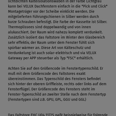
lichtdichten Kälteisolationswaben in der Farbe Lichtgrau
kann bei VELUX Dachfenstern einfach in die *Pick und Click*
Montageträger vor der Scheibe einklickt werden. Die
mitgelieferten Führungschienen in Silber werden durch
kurze Schrauben befestigt. Die Farbe der Kassette ist Silber.
Thermoplissees sind doppelwandig und von innen
alukaschiert. Der Raum wird nahezu komplett verdunkelt.
Zusätzlich isoliert das Faltstore im Winter den Glasbereich
sehr effektiv, der Raum unter dem Fenster fühlt sich
spürbar wärmer an. Diese Art von Kälteschutz und
Verdunkelung ist auch solar-elektrisch und via VELUX
Gateway per APP steuerbar als Typ *FSC* erhältlich.
Achten Sie auf den Größencode im Fenstertypenschild. Er
muß mit dem Größencode des Faltstores exakt
übereinstimmen. Das Typenschild des Fensters befindet
sich hinter der oberen Griffleiste, rechts oder links auf dem
Fensterflügel. Der Größencode des Fensters steht im
Fenster-Typenschild an zweiter Stelle nach dem Fenstertyp
(Fenstertypen sind z.B. GPU, GPL, GGU und GGL)
Das Faltstore FHC U04 1172S paßt beispielweise für folgende