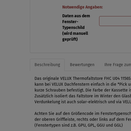
Notwendige Angaben:
Daten aus dem
Fenster-
Typenschild
(wird manuell
geprüft)
Beschreibung
Bewertungen
Ihre Frage zum
Das originale VELUX Thermofaltstore FHC U04 1156S
kann bei VELUX Dachfenstern einfach in die *Pick u
kurze Schrauben befestigt. Die Farbe der Kassette 
Zusätzlich isoliert das Faltstore im Winter den Gla
Verdunkelung ist auch solar-elektrisch und via VEL
Achten Sie auf den Größencode im Fenstertypenschi
der oberen Griffleiste, rechts oder links auf dem 
(Fenstertypen sind z.B. GPU, GPL, GGU und GGL)