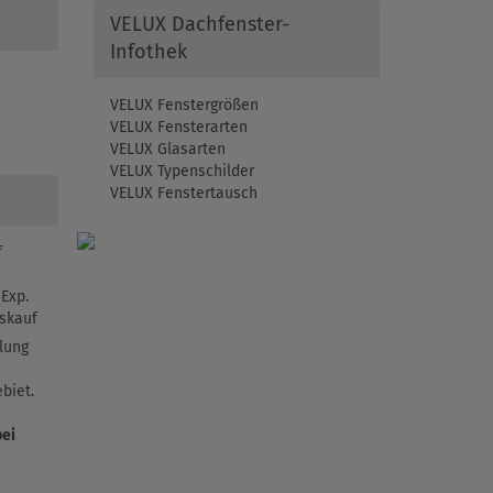
VELUX Dachfenster-
Infothek
VELUX Fenstergrößen
VELUX Fensterarten
VELUX Glasarten
VELUX Typenschilder
VELUX Fenstertausch
f
Exp.
skauf
lung
biet.
bei