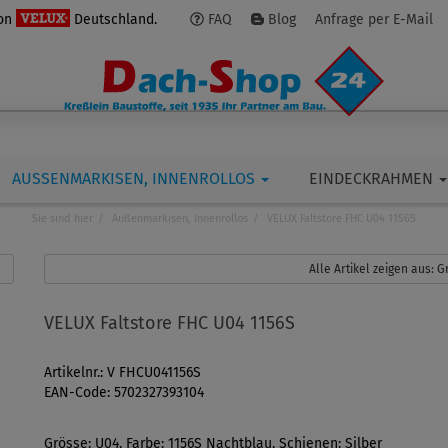
von
Deutschland.
FAQ
Blog
Anfrage per E-Mail
AUSSENMARKISEN, INNENROLLOS
EINDECKRAHMEN
Sie sind hier
Außenmarkisen, Innenrollos
VELUX Faltstore FHC U04 1156S
Alle Artikel zeigen aus:
VELUX Faltstore FHC U04 1156S
Artikelnr.: V FHCU041156S
EAN-Code: 5702327393104
Grösse: U04, Farbe: 1156S Nachtblau, Schienen: Silber