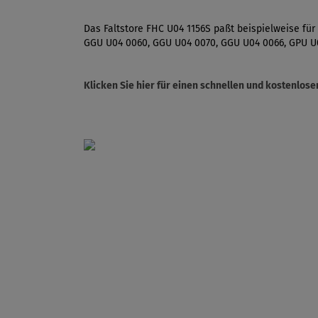
Das Faltstore FHC U04 1156S paßt beispielweise fü
GGU U04 0060, GGU U04 0070, GGU U04 0066, GPU U
Klicken Sie hier für einen schnellen und kostenlo