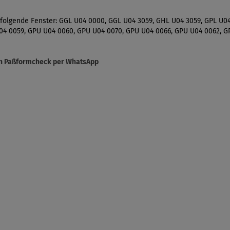
r folgende Fenster: GGL U04 0000, GGL U04 3059, GHL U04 3059, GPL U0
04 0059, GPU U04 0060, GPU U04 0070, GPU U04 0066, GPU U04 0062, 
sen Paßformcheck per WhatsApp