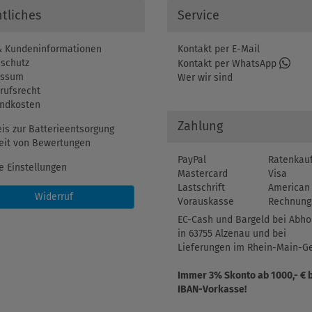
tliches
Service
 Kundeninformationen
Kontakt per E-Mail
schutz
Kontakt per WhatsApp
essum
Wer wir sind
rufsrecht
ndkosten
Zahlung
is zur Batterieentsorgung
eit von Bewertungen
PayPal
Ratenkau
e Einstellungen
Mastercard
Visa
Lastschrift
American 
Widerruf
Vorauskasse
Rechnung
EC-Cash und Bargeld bei Abho
in 63755 Alzenau und bei
Lieferungen im Rhein-Main-Ge
Immer 3% Skonto ab 1000,- € 
IBAN-Vorkasse!