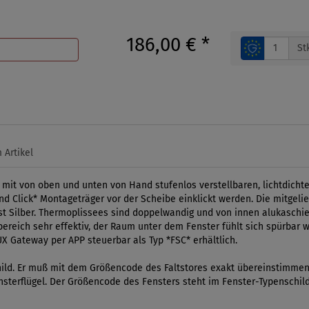
186,00 €
*
St
 Artikel
 mit von oben und unten von Hand stufenlos verstellbaren, lichtdicht
nd Click* Montageträger vor der Scheibe einklickt werden. Die mitgeli
ist Silber. Thermoplissees sind doppelwandig und von innen alukaschi
sbereich sehr effektiv, der Raum unter dem Fenster fühlt sich spürbar 
UX Gateway per APP steuerbar als Typ *FSC* erhältlich.
ld. Er muß mit dem Größencode des Faltstores exakt übereinstimmen. 
Fensterflügel. Der Größencode des Fensters steht im Fenster-Typenschil