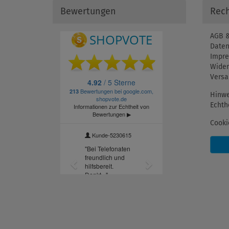
Bewertungen
Rech
AGB &
Daten
Impr
Wider
Versa
Hinwe
Echth
Cooki