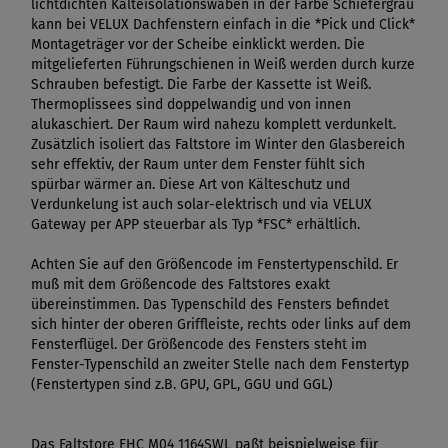
lichtdichten Kälteisolationswaben in der Farbe Schiefergrau
kann bei VELUX Dachfenstern einfach in die *Pick und Click*
Montageträger vor der Scheibe einklickt werden. Die
mitgelieferten Führungschienen in Weiß werden durch kurze
Schrauben befestigt. Die Farbe der Kassette ist Weiß.
Thermoplissees sind doppelwandig und von innen
alukaschiert. Der Raum wird nahezu komplett verdunkelt.
Zusätzlich isoliert das Faltstore im Winter den Glasbereich
sehr effektiv, der Raum unter dem Fenster fühlt sich
spürbar wärmer an. Diese Art von Kälteschutz und
Verdunkelung ist auch solar-elektrisch und via VELUX
Gateway per APP steuerbar als Typ *FSC* erhältlich.
Achten Sie auf den Größencode im Fenstertypenschild. Er
muß mit dem Größencode des Faltstores exakt
übereinstimmen. Das Typenschild des Fensters befindet
sich hinter der oberen Griffleiste, rechts oder links auf dem
Fensterflügel. Der Größencode des Fensters steht im
Fenster-Typenschild an zweiter Stelle nach dem Fenstertyp
(Fenstertypen sind z.B. GPU, GPL, GGU und GGL)
Das Faltstore FHC M04 1164SWL paßt beispielweise für