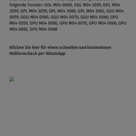
folgende Fenster: GGL M04 0000, GGL M04 3059, GHL M04
3059, GPL M04 3059, GPL M04 3060, GPL M04 3062, GGU M04
0059, GGU M04 0060, GGU M04 0070, GGU M04 0066, GPU
M04 0059, GPU M04 0060, GPU M04 0070, GPU M04 0066, GPU
M04 0062, GPU M04 0068
Klicken Sie hier für einen schnellen und kostenlosen
Paßformcheck per WhatsApp