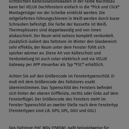
lichtdichten Kälteisolationswaben in der Farbe Nachtblau
kann bei VELUX Dachfenstern einfach in die *Pick und Click*
Montageträger vor der Scheibe einklickt werden. Die
mitgelieferten Führungschienen in Weiß werden durch kurze
Schrauben befestigt. Die Farbe der Kassette ist Weiß.
Thermoplissees sind doppelwandig und von innen
alukaschiert. Der Raum wird nahezu komplett verdunkelt.
Zusätzlich isoliert das Faltstore im Winter den Glasbereich
sehr effektiv, der Raum unter dem Fenster fühlt sich
spürbar wärmer an. Diese Art von Kälteschutz und
Verdunkelung ist auch solar-elektrisch und via VELUX
Gateway per APP steuerbar als Typ *FSC* erhältlich.
Achten Sie auf den Größencode im Fenstertypenschild. Er
muß mit dem Größencode des Faltstores exakt
übereinstimmen. Das Typenschild des Fensters befindet
sich hinter der oberen Griffleiste, rechts oder links auf dem
Fensterflügel. Der Größencode des Fensters steht im
Fenster-Typenschild an zweiter Stelle nach dem Fenstertyp
(Fenstertypen sind z.B. GPU, GPL, GGU und GGL)
Das Faltstore FHC M04 1156SWL paßt beispielweise für