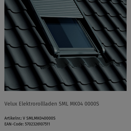
Velux Elektrorollladen SML MK04 0000S
Artikelnr.: V SMLMK040000S
EAN-Code: 5702326107511