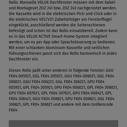
Rollo. Manuelle VELUX Dachfenster müssen mit dem Kabel-
und Montageset ZOZ 241 bzw. ZOZ 243 nachgerüstet werden.
Die Kassette wird in die elektrischen Pick-und-Click oder in
die elektrischen VES/V21 Zubehörträger am Fensterflügel
eingeklickt, anschließend werden die Seitenschienen
befestigt und schon ist das Rollo einsatzbereit. Zudem kann
es in das VELUX ACTIVE Smart-Home-System integriert
werden, um es per App oder Sprachsteuerung zu bedienen.
Mit einer schlanken Aluminium-Kassette und seitlichen
Führungsschienen passt sich das Rollo harmonisch in jedes
Dachfenster ein.
Dieses Rollo paßt unter anderen in folgende Fenster: GGU
FK04 005921, GGL FK04 305921, GGU FK04 006021, GGL FK04
306021, GGU FK04 006221, GGL FK04 306221, GPU FK04
005921, GPL FK04 305921, GPU FK04 006021, GPL FK04 306021,
GPU FK04 007021, GPL FK04 307021, GPU FK04 008421, GPL
FK04 308421, GGU FK04 006621, GPU FK04 006621, GGL FK04
306621, GPL FK04 306621 und andere mit dem Größencode
FK04