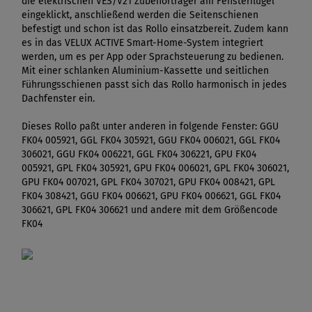
die elektrischen VES/V21 Zubehörträger am Fensterflügel
eingeklickt, anschließend werden die Seitenschienen
befestigt und schon ist das Rollo einsatzbereit. Zudem kann
es in das VELUX ACTIVE Smart-Home-System integriert
werden, um es per App oder Sprachsteuerung zu bedienen.
Mit einer schlanken Aluminium-Kassette und seitlichen
Führungsschienen passt sich das Rollo harmonisch in jedes
Dachfenster ein.
Dieses Rollo paßt unter anderen in folgende Fenster: GGU
FK04 005921, GGL FK04 305921, GGU FK04 006021, GGL FK04
306021, GGU FK04 006221, GGL FK04 306221, GPU FK04
005921, GPL FK04 305921, GPU FK04 006021, GPL FK04 306021,
GPU FK04 007021, GPL FK04 307021, GPU FK04 008421, GPL
FK04 308421, GGU FK04 006621, GPU FK04 006621, GGL FK04
306621, GPL FK04 306621 und andere mit dem Größencode
FK04