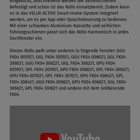
eingeklickt, anschließend werden die Seitenschienen
befestigt und schon ist das Rollo einsatzbereit. Zudem kann
es in das VELUX ACTIVE Smart-Home-System integriert
werden, um es per App oder Sprachsteuerung zu bedienen.
Mit einer schlanken Aluminium-Kassette und seitlichen
Führungsschienen passt sich das Rollo harmonisch in jedes
Dachfenster ein.
Dieses Rollo paßt unter anderen in folgende Fenster: GGU
FK04 005921, GGL FK04 305921, GGU FK04 006021, GGL FK04
306021, GGU FK04 006221, GGL FK04 306221, GPU FK04
005921, GPL FK04 305921, GPU FK04 006021, GPL FK04 306021,
GPU FK04 007021, GPL FK04 307021, GPU FK04 008421, GPL
FK04 308421, GGU FK04 006621, GPU FK04 006621, GGL FK04
306621, GPL FK04 306621 und andere mit dem Größencode
FK04