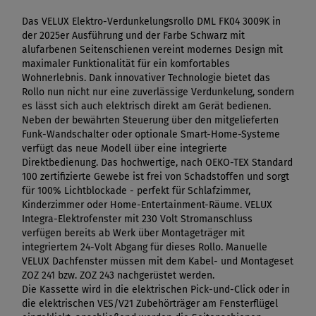
Das VELUX Elektro-Verdunkelungsrollo DML FK04 3009K in
der 2025er Ausführung und der Farbe Schwarz mit
alufarbenen Seitenschienen vereint modernes Design mit
maximaler Funktionalität für ein komfortables
Wohnerlebnis. Dank innovativer Technologie bietet das
Rollo nun nicht nur eine zuverlässige Verdunkelung, sondern
es lässt sich auch elektrisch direkt am Gerät bedienen.
Neben der bewährten Steuerung über den mitgelieferten
Funk-Wandschalter oder optionale Smart-Home-Systeme
verfügt das neue Modell über eine integrierte
Direktbedienung. Das hochwertige, nach OEKO-TEX Standard
100 zertifizierte Gewebe ist frei von Schadstoffen und sorgt
für 100% Lichtblockade - perfekt für Schlafzimmer,
Kinderzimmer oder Home-Entertainment-Räume. VELUX
Integra-Elektrofenster mit 230 Volt Stromanschluss
verfügen bereits ab Werk über Montageträger mit
integriertem 24-Volt Abgang für dieses Rollo. Manuelle
VELUX Dachfenster müssen mit dem Kabel- und Montageset
ZOZ 241 bzw. ZOZ 243 nachgerüstet werden.
Die Kassette wird in die elektrischen Pick-und-Click oder in
die elektrischen VES/V21 Zubehörträger am Fensterflügel