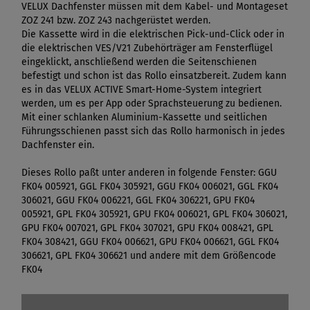
VELUX Dachfenster müssen mit dem Kabel- und Montageset
ZOZ 241 bzw. ZOZ 243 nachgerüstet werden.
Die Kassette wird in die elektrischen Pick-und-Click oder in
die elektrischen VES/V21 Zubehörträger am Fensterflügel
eingeklickt, anschließend werden die Seitenschienen
befestigt und schon ist das Rollo einsatzbereit. Zudem kann
es in das VELUX ACTIVE Smart-Home-System integriert
werden, um es per App oder Sprachsteuerung zu bedienen.
Mit einer schlanken Aluminium-Kassette und seitlichen
Führungsschienen passt sich das Rollo harmonisch in jedes
Dachfenster ein.
Dieses Rollo paßt unter anderen in folgende Fenster: GGU
FK04 005921, GGL FK04 305921, GGU FK04 006021, GGL FK04
306021, GGU FK04 006221, GGL FK04 306221, GPU FK04
005921, GPL FK04 305921, GPU FK04 006021, GPL FK04 306021,
GPU FK04 007021, GPL FK04 307021, GPU FK04 008421, GPL
FK04 308421, GGU FK04 006621, GPU FK04 006621, GGL FK04
306621, GPL FK04 306621 und andere mit dem Größencode
FK04