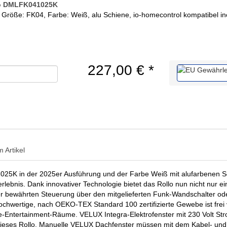
lo DMLFK041025K
 Größe: FK04, Farbe: Weiß, alu Schiene, io-homecontrol kompatibel i
227,00 €
*
 Artikel
25K in der 2025er Ausführung und der Farbe Weiß mit alufarbenen S
rlebnis. Dank innovativer Technologie bietet das Rollo nun nicht nur e
der bewährten Steuerung über den mitgelieferten Funk-Wandschalter o
hochwertige, nach OEKO-TEX Standard 100 zertifizierte Gewebe ist frei
e-Entertainment-Räume. VELUX Integra-Elektrofenster mit 230 Volt St
r dieses Rollo. Manuelle VELUX Dachfenster müssen mit dem Kabel- u