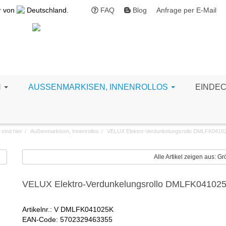
r von
Deutschland.
FAQ
Blog
Anfrage per E-Mail
N
AUSSENMARKISEN, INNENROLLOS
EINDE
 sind hier
Außenmarkisen, Innenrollos
VELUX Elektro-Verdunkelungsrollo DMLFK0410
Alle Artikel zeigen aus: 
VELUX Elektro-Verdunkelungsrollo DMLFK04102
Artikelnr.: V DMLFK041025K
EAN-Code: 5702329463355