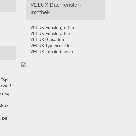
VELUX Dachfenster-
Infothek
VELUX Fenstergrößen
VELUX Fensterarten
VELUX Glasarten
VELUX Typenschilder
VELUX Fenstertausch
f
 Exp.
skauf
olung
biet.
 bei