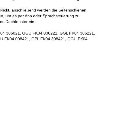
eklickt, anschließend werden die Seitenschienen
den, um es per App oder Sprachsteuerung zu
es Dachfenster ein.
FK04 306021, GGU FK04 006221, GGL FK04 306221,
PU FK04 008421, GPL FK04 308421, GGU FK04