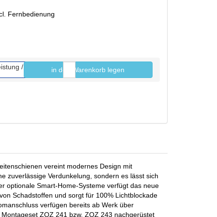
ncl. Fernbedienung
in den Warenkorb legen
Stk.
eitenschienen vereint modernes Design mit
ine zuverlässige Verdunkelung, sondern es lässt sich
der optionale Smart-Home-Systeme verfügt das neue
 von Schadstoffen und sorgt für 100% Lichtblockade
romanschluss verfügen bereits ab Werk über
nd Montageset ZOZ 241 bzw. ZOZ 243 nachgerüstet