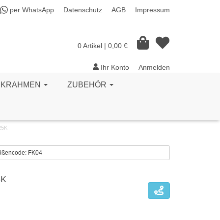
per WhatsApp
Datenschutz
AGB
Impressum
0 Artikel
| 0,00 €
Ihr Konto
Anmelden
CKRAHMEN
ZUBEHÖR
25K
Größencode: FK04
5K