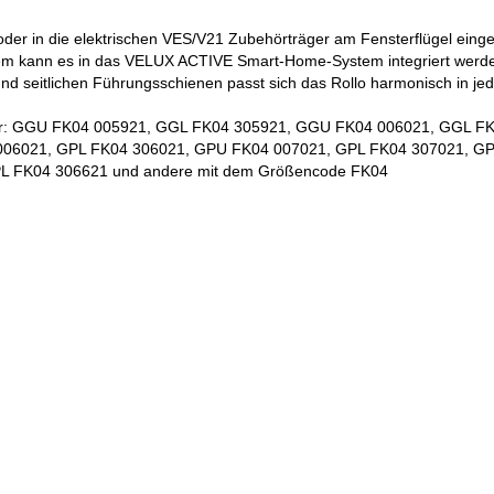
k oder in die elektrischen VES/V21 Zubehörträger am Fensterflügel eing
Zudem kann es in das VELUX ACTIVE Smart-Home-System integriert wer
nd seitlichen Führungsschienen passt sich das Rollo harmonisch in jed
enster: GGU FK04 005921, GGL FK04 305921, GGU FK04 006021, GGL 
006021, GPL FK04 306021, GPU FK04 007021, GPL FK04 307021, G
L FK04 306621 und andere mit dem Größencode FK04