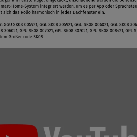
träger am Fensterflügel eingeklickt, anschließend werden die Seitens
 Smart-Home-System integriert werden, um es per App oder Sprachsteu
 sich das Rollo harmonisch in jedes Dachfenster ein.
ter: GGU SK08 005921, GGL SK08 305921, GGU SK08 006021, GGL SK08 30
08 306021, GPU SK08 007021, GPL SK08 307021, GPU SK08 008421, GPL 
t dem Größencode SK08