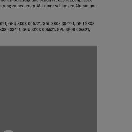
chienen befestigt und schon ist das Wabenplissee
erung zu bedienen. Mit einer schlanken Aluminium-
6021, GGU SK08 006221, GGL SK08 306221, GPU SK08
SK08 308421, GGU SK08 006621, GPU SK08 006621,