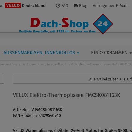
von
Deutschland.
FAQ
Blog
Anfrage per E-Mail
AUSSENMARKISEN, INNENROLLOS
EINDECKRAHMEN
Sie sind hier
Außenmarkisen, Innenrollos
VELUX Elektro-Thermoplissee FMCSK081163
Alle Artikel zeigen aus: 
VELUX Elektro-Thermoplissee FMCSK081163K
Artikelnr.: V FMCSK081163K
EAN-Code: 5702329540940
VELUX Wabenplissee, digitaler 24-Volt Motor, für Größe: SK08, 