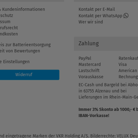
 Kundeninformationen
Kontakt per E-Mail
schutz
Kontakt per WhatsApp
essum
Wer wir sind
rufsrecht
ndkosten
Zahlung
is zur Batterieentsorgung
eit von Bewertungen
PayPal
Ratenkau
e Einstellungen
Mastercard
Visa
Lastschrift
American 
Widerruf
Vorauskasse
Rechnung
EC-Cash und Bargeld bei Abho
in 63755 Alzenau und bei
Lieferungen im Rhein-Main-Ge
Immer 3% Skonto ab 1000,- € 
IBAN-Vorkasse!
d eingetragene Marken der VKR Holding A/S. Bilderrechte: VELUX Deut