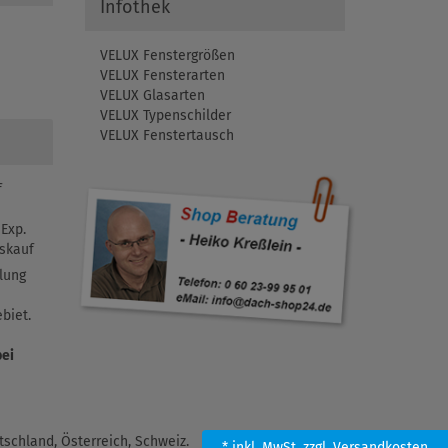
Infothek
VELUX Fenstergrößen
VELUX Fensterarten
VELUX Glasarten
VELUX Typenschilder
VELUX Fenstertausch
f
Exp.
skauf
lung
biet.
bei
schland, Österreich, Schweiz.
* inkl. MwSt.
zzgl. Versandkosten