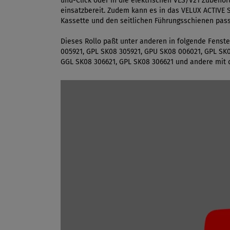
und-Click oder in die elektrischen VES/V21 Zubehör
einsatzbereit. Zudem kann es in das VELUX ACTIVE
Kassette und den seitlichen Führungsschienen passt
Dieses Rollo paßt unter anderen in folgende Fens
005921, GPL SK08 305921, GPU SK08 006021, GPL SK
GGL SK08 306621, GPL SK08 306621 und andere mi