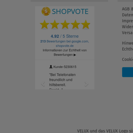
AGB &
Daten
Impr
Wider
Versa
Hinwe
Echth
Cooki
VELUX und das VELUX Logo sin