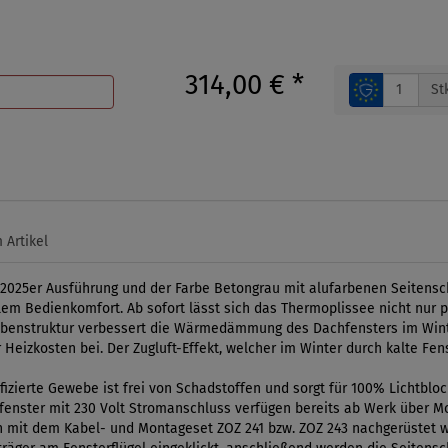
314,00 €
*
St
 Artikel
2025er Ausführung und der Farbe Betongrau mit alufarbenen Seitensc
 Bedienkomfort. Ab sofort lässt sich das Thermoplissee nicht nur pe
abenstruktur verbessert die Wärmedämmung des Dachfensters im Winter
 Heizkosten bei. Der Zugluft-Effekt, welcher im Winter durch kalte Fe
izierte Gewebe ist frei von Schadstoffen und sorgt für 100% Lichtblo
nster mit 230 Volt Stromanschluss verfügen bereits ab Werk über Mon
 mit dem Kabel- und Montageset ZOZ 241 bzw. ZOZ 243 nachgerüstet wer