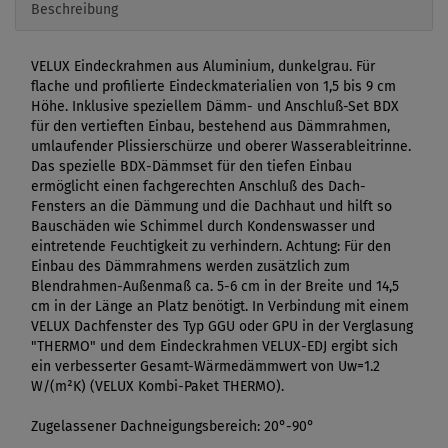
Beschreibung
VELUX Eindeckrahmen aus Aluminium, dunkelgrau. Für
flache und profilierte Eindeckmaterialien von 1,5 bis 9 cm
Höhe. Inklusive speziellem Dämm- und Anschluß-Set BDX
für den vertieften Einbau, bestehend aus Dämmrahmen,
umlaufender Plissierschürze und oberer Wasserableitrinne.
Das spezielle BDX-Dämmset für den tiefen Einbau
ermöglicht einen fachgerechten Anschluß des Dach-
Fensters an die Dämmung und die Dachhaut und hilft so
Bauschäden wie Schimmel durch Kondenswasser und
eintretende Feuchtigkeit zu verhindern. Achtung: Für den
Einbau des Dämmrahmens werden zusätzlich zum
Blendrahmen-Außenmaß ca. 5-6 cm in der Breite und 14,5
cm in der Länge an Platz benötigt. In Verbindung mit einem
VELUX Dachfenster des Typ GGU oder GPU in der Verglasung
"THERMO" und dem Eindeckrahmen VELUX-EDJ ergibt sich
ein verbesserter Gesamt-Wärmedämmwert von Uw=1.2
W/(m²K) (VELUX Kombi-Paket THERMO).
Zugelassener Dachneigungsbereich: 20°-90°