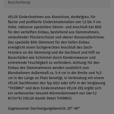
Beschreibung
VELUX Eindeckrahmen aus Aluminium, dunkelgrau. Für
flache und profilierte Eindeckmaterialien von 1,5 bis 9 cm
Höhe. Inklusive speziellem Dämm- und Anschluß-Set BDX
für den vertieften Einbau, bestehend aus Dämmrahmen,
umlaufender Plissierschürze und oberer Wasserableitrinne.
Das spezielle BDX-Dämmset für den tiefen Einbau
ermöglicht einen fachgerechten Anschluß des Dach-
Fensters an die Dämmung und die Dachhaut und hilft so
Bauschäden wie Schimmel durch Kondenswasser und
eintretende Feuchtigkeit zu verhindern. Achtung: Für den
Einbau des Dämmrahmens werden zusätzlich zum
Blendrahmen-Außenmaß ca. 5-6 cm in der Breite und 14,5
cm in der Länge an Platz benötigt. In Verbindung mit einem
VELUX Dachfenster des Typ GGU oder GPU in der Verglasung
"THERMO" und dem Eindeckrahmen VELUX-EDJ ergibt sich
ein verbesserter Gesamt-Wärmedämmwert von Uw=1.2
W/(m²K) (VELUX Kombi-Paket THERMO).
Zugelassener Dachneigungsbereich: 20°-90°