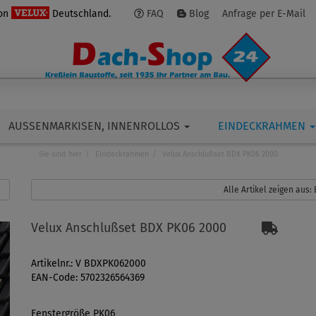
von
Deutschland.
FAQ
Blog
Anfrage per E-Mail
AUSSENMARKISEN, INNENROLLOS
EINDECKRAHMEN
Sie sind hier
Eindeckrahmen
Velux Anschlußset BDX PK06 2000
Alle Artikel zeigen aus
Velux Anschlußset BDX PK06 2000
Artikelnr.: V BDXPK062000
EAN-Code: 5702326564369
Fenstergröße PK06