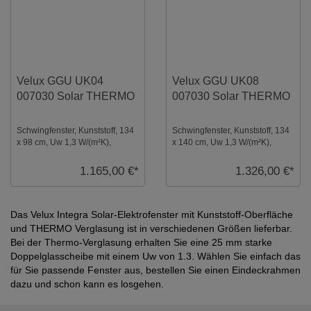
Velux GGU UK04
Velux GGU UK08
007030 Solar THERMO
007030 Solar THERMO
Schwingfenster, Kunststoff, 134
Schwingfenster, Kunststoff, 134
x 98 cm, Uw 1,3 W/(m²K),
x 140 cm, Uw 1,3 W/(m²K),
Verglasung: Thermo,
Verglasung: Thermo,
Dachfenster, Solar ...
Dachfenster, Solar ...
1.165,00 €*
1.326,00 €*
Das Velux Integra Solar-Elektrofenster mit Kunststoff-Oberfläche
und THERMO Verglasung ist in verschiedenen Größen lieferbar.
Bei der Thermo-Verglasung erhalten Sie eine 25 mm starke
Doppelglasscheibe mit einem Uw von 1.3. Wählen Sie einfach das
für Sie passende Fenster aus, bestellen Sie einen Eindeckrahmen
dazu und schon kann es losgehen.