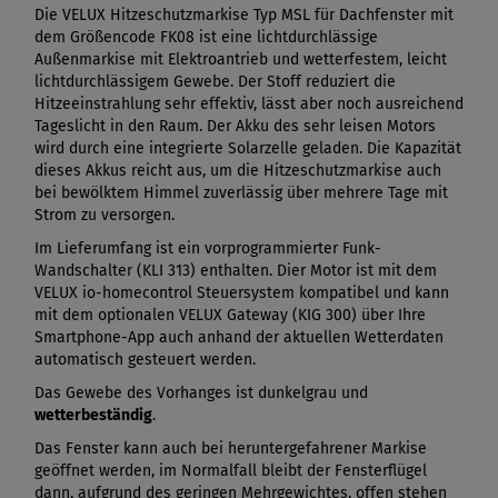
Die VELUX Hitzeschutzmarkise Typ MSL für Dachfenster mit
dem Größencode FK08 ist eine lichtdurchlässige
Außenmarkise mit Elektroantrieb und wetterfestem, leicht
lichtdurchlässigem Gewebe. Der Stoff reduziert die
Hitzeeinstrahlung sehr effektiv, lässt aber noch ausreichend
Tageslicht in den Raum. Der Akku des sehr leisen Motors
wird durch eine integrierte Solarzelle geladen. Die Kapazität
dieses Akkus reicht aus, um die Hitzeschutzmarkise auch
bei bewölktem Himmel zuverlässig über mehrere Tage mit
Strom zu versorgen.
Im Lieferumfang ist ein vorprogrammierter Funk-
Wandschalter (KLI 313) enthalten. Dier Motor ist mit dem
VELUX io-homecontrol Steuersystem kompatibel und kann
mit dem optionalen VELUX Gateway (KIG 300) über Ihre
Smartphone-App auch anhand der aktuellen Wetterdaten
automatisch gesteuert werden.
Das Gewebe des Vorhanges ist dunkelgrau und
wetterbeständig
.
Das Fenster kann auch bei heruntergefahrener Markise
geöffnet werden, im Normalfall bleibt der Fensterflügel
dann, aufgrund des geringen Mehrgewichtes, offen stehen