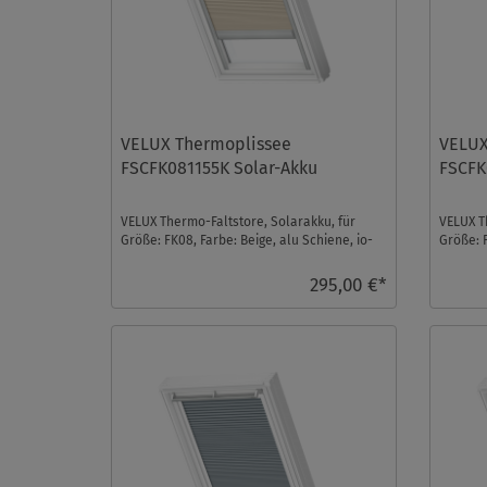
VELUX Thermoplissee
VELUX
FSCFK081155K Solar-Akku
FSCFK
VELUX Thermo-Faltstore, Solarakku, für
VELUX T
Größe: FK08, Farbe: Beige, alu Schiene, io-
Größe: 
homecontrol kom ...
io-homec
295,00 €*