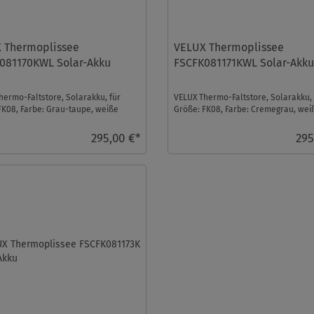
 Thermoplissee
VELUX Thermoplissee
081170KWL Solar-Akku
FSCFK081171KWL Solar-Akk
hermo-Faltstore, Solarakku, für
VELUX Thermo-Faltstore, Solarakku, 
FK08, Farbe: Grau-taupe, weiße
Größe: FK08, Farbe: Cremegrau, wei
, io-homecon ...
Schiene, io-homecont ...
295,00 €*
295