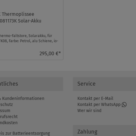
 Thermoplissee
081173K Solar-Akku
hermo-Faltstore, Solarakku, für
K08, Farbe: Petrol, alu Schiene, io-
rol ko ...
295,00 €*
tliches
Service
 Kundeninformationen
Kontakt per E-Mail
schutz
Kontakt per WhatsApp
essum
Wer wir sind
rufsrecht
ndkosten
Zahlung
is zur Batterieentsorgung