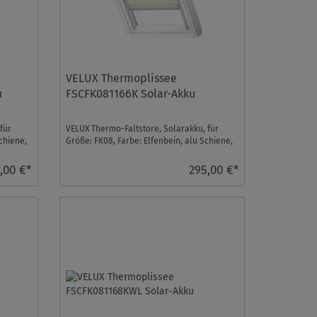
VELUX Thermoplissee
u
FSCFK081166K Solar-Akku
für
VELUX Thermo-Faltstore, Solarakku, für
chiene,
Größe: FK08, Farbe: Elfenbein, alu Schiene,
io-homecontrol ...
,00 €*
295,00 €*