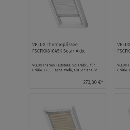
VELUX Thermoplissee
VELUX
FSCFK081045K Solar-Akku
FSCFK
VELUX Thermo-Faltstore, Solarakku, für
VELUX T
Größe: FK08, Farbe: Weiß, alu Schiene, io-
Größe: 
homecontrol kom ...
homecon
273,00 €*