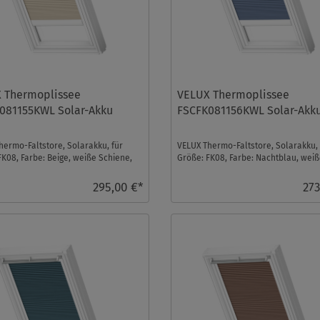
 Thermoplissee
VELUX Thermoplissee
081155KWL Solar-Akku
FSCFK081156KWL Solar-Akk
hermo-Faltstore, Solarakku, für
VELUX Thermo-Faltstore, Solarakku, 
FK08, Farbe: Beige, weiße Schiene,
Größe: FK08, Farbe: Nachtblau, wei
ontrol ...
Schiene, io-homecont ...
295,00 €*
273