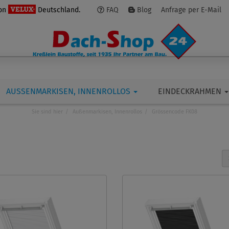
von
Deutschland.
FAQ
Blog
Anfrage per E-Mail
AUSSENMARKISEN, INNENROLLOS
EINDECKRAHMEN
Sie sind hier
Außenmarkisen, Innenrollos
Grössencode FK08