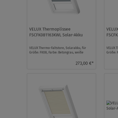
VELUX Thermoplissee
VELUX
FSCFK081163KWL Solar-Akku
FSCFK
VELUX Thermo-Faltstore, Solarakku, für
VELUX T
Größe: FK08, Farbe: Betongrau, weiße
Größe: 
Schiene, io-homecont ...
Schiene,
273,00 €*