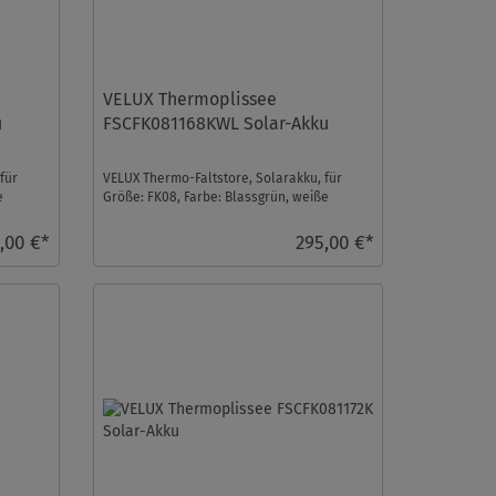
VELUX Thermoplissee
u
FSCFK081168KWL Solar-Akku
für
VELUX Thermo-Faltstore, Solarakku, für
e
Größe: FK08, Farbe: Blassgrün, weiße
Schiene, io-homecon ...
,00 €*
295,00 €*