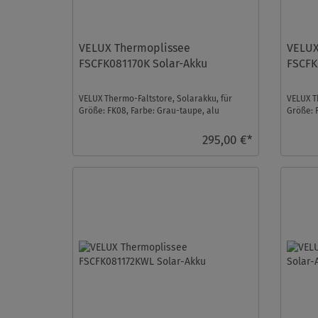
VELUX Thermoplissee
VELUX
FSCFK081170K Solar-Akku
FSCFK
VELUX Thermo-Faltstore, Solarakku, für
VELUX T
Größe: FK08, Farbe: Grau-taupe, alu
Größe: 
Schiene, io-homecontro ...
Schiene
295,00 €*