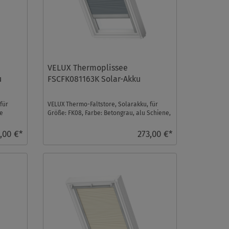
VELUX Thermoplissee
u
FSCFK081163K Solar-Akku
für
VELUX Thermo-Faltstore, Solarakku, für
ße
Größe: FK08, Farbe: Betongrau, alu Schiene,
io-homecontrol ...
,00 €*
273,00 €*