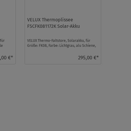
VELUX Thermoplissee
u
FSCFK081172K Solar-Akku
für
VELUX Thermo-Faltstore, Solarakku, für
ße
Größe: FK08, Farbe: Lichtgrau, alu Schiene,
io-homecontrol ...
,00 €*
295,00 €*