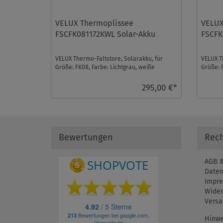
VELUX Thermoplissee
VELUX
FSCFK081172KWL Solar-Akku
FSCFK
VELUX Thermo-Faltstore, Solarakku, für
VELUX T
Größe: FK08, Farbe: Lichtgrau, weiße
Größe: F
Schiene, io-homecont ...
homecont
295,00 €*
Bewertungen
Rech
AGB &
Daten
Impr
Wider
Versa
Hinwe