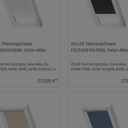
 Thermoplissee
VELUX Thermoplissee
081045KWL Solar-Akku
FSCFK081047KWL Solar-Akk
hermo-Faltstore, Solarakku, für
VELUX Thermo-Faltstore, Solarakku, 
FK08, Farbe: Weiß, weiße Schiene, io-
Größe: FK08, Farbe: Graphit, weiße 
trol ...
io-homecontro ...
273,00 €*
273