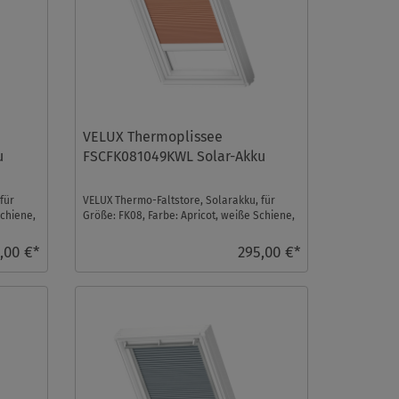
VELUX Thermoplissee
u
FSCFK081049KWL Solar-Akku
für
VELUX Thermo-Faltstore, Solarakku, für
Schiene,
Größe: FK08, Farbe: Apricot, weiße Schiene,
io-homecontro ...
,00 €*
295,00 €*