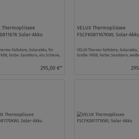
 Thermoplissee
VELUX Thermoplissee
081167K Solar-Akku
FSCFK081167KWL Solar-Akk
hermo-Faltstore, Solarakku, für
VELUX Thermo-Faltstore, Solarakku, 
FK08, Farbe: Sanddorn, alu Schiene,
Größe: FK08, Farbe: Sanddorn, weiß
ontrol ...
Schiene, io-homecontr ...
295,00 €*
295