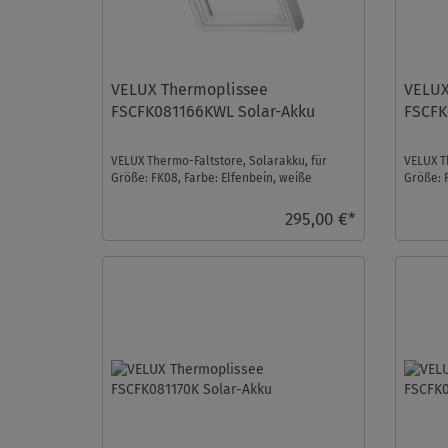
VELUX Thermoplissee
VELUX
FSCFK081166KWL Solar-Akku
FSCFK
VELUX Thermo-Faltstore, Solarakku, für
VELUX T
Größe: FK08, Farbe: Elfenbein, weiße
Größe: 
Schiene, io-homecont ...
io-homec
295,00 €*