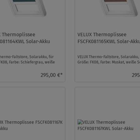
 Thermoplissee
VELUX Thermoplissee
081164KWL Solar-Akku
FSCFK081165KWL Solar-Akk
hermo-Faltstore, Solarakku, für
VELUX Thermo-Faltstore, Solarakku, 
FK08, Farbe: Schiefergrau, weiße
Größe: FK08, Farbe: Muskat, weiße S
 io-homec ...
io-homecontrol ...
295,00 €*
295