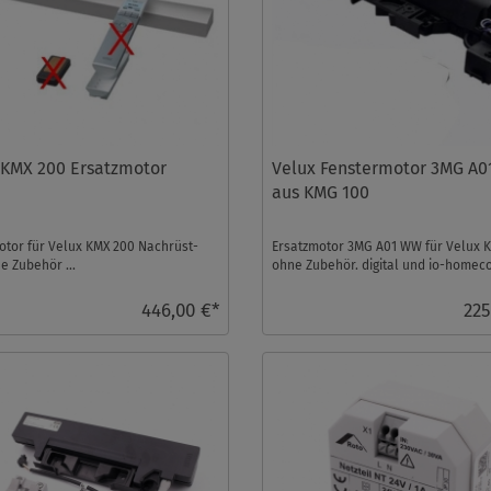
 KMX 200 Ersatzmotor
Velux Fenstermotor 3MG A
aus KMG 100
otor für Velux KMX 200 Nachrüst-
Ersatzmotor 3MG A01 WW für Velux 
e Zubehör ...
ohne Zubehör. digital und io-homec
fähig, mechani ...
446,00 €*
225