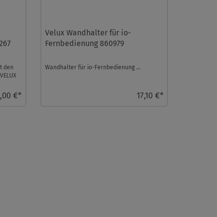
Velux Wandhalter für io-
267
Fernbedienung 860979
t den
Wandhalter für io-Fernbedienung ...
 VELUX
,00 €*
17,10 €*