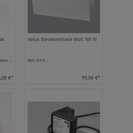
1A
Velux Steuerzentrale WUC 101 51
otor ...
WUC 101 51 ...
,00 €*
99,00 €*