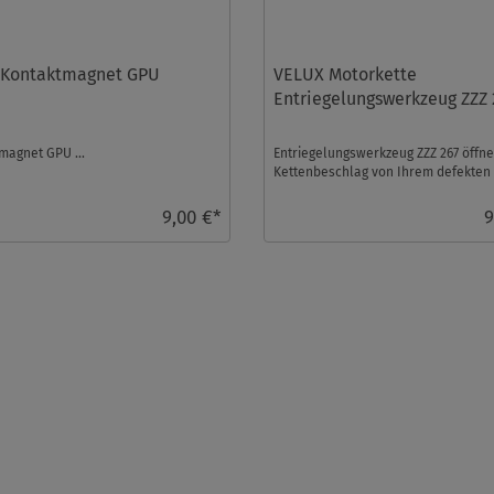
 Kontaktmagnet GPU
VELUX Motorkette
Entriegelungswerkzeug ZZZ 
magnet GPU ...
Entriegelungswerkzeug ZZZ 267 öffne
Kettenbeschlag von Ihrem defekten
Motor Das von uns ...
9,00 €*
9