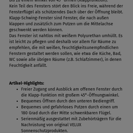
bis zu einem Winkel von 45° öffnen (Klappfunktion).
Kein Teil des Fensters stört den Blick ins Freie, während der
Fensterflügel als schützendes Dach über der Öffnung bleibt.
Klapp-Schwing-Fenster sind Fenster, die nach außen
klappen und zusätzlich zum Putzen um die Mittelachse
geschwenkt werden können.
Das Fenster ist nahtlos mit weißem Polyurethan umhüllt. Es
ist leicht zu pflegen und deshalb vor allem für Räume zu
empfehlen, die mit weißen, feuchtigkeitsunempfindlichen
Fenstern gestaltet werden sollen, wie etwa die Küche, Bad,
WC sowie alle übrigen Räume (z.B. Schlafzimmer), in denen
Feuchtigkeit anfällt.
Artikel-Highlights:
Freier Zugang und Ausblick am offenen Fenster durch
die Klapp-Funktion mit großem 45°-Öffnungswinkel.
Bequemes Öffnen durch den unteren Bediengriff.
Bequemes und gefahrloses Putzen durch einen um
180 Grad durch dier Mitte schwenkbaren Flügel.
Serienmäßig ausgestattet mit Zubehörträgern für die
Nachrüstung von original VELUX
Sonnenschutzprodukten.