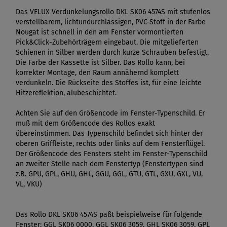
Das VELUX Verdunkelungsrollo DKL SK06 4574S mit stufenlos
verstellbarem, lichtundurchlässigen, PVC-Stoff in der Farbe
Nougat ist schnell in den am Fenster vormontierten
Pick&Click-Zubehörträgern eingebaut. Die mitgelieferten
Schienen in Silber werden durch kurze Schrauben befestigt.
Die Farbe der Kassette ist Silber. Das Rollo kann, bei
korrekter Montage, den Raum annähernd komplett
verdunkeln. Die Rückseite des Stoffes ist, für eine leichte
Hitzereflektion, alubeschichtet.
Achten Sie auf den Größencode im Fenster-Typenschild. Er
muß mit dem Größencode des Rollos exakt
übereinstimmen. Das Typenschild befindet sich hinter der
oberen Griffleiste, rechts oder links auf dem Fensterflügel.
Der Größencode des Fensters steht im Fenster-Typenschild
an zweiter Stelle nach dem Fenstertyp (Fenstertypen sind
z.B. GPU, GPL, GHU, GHL, GGU, GGL, GTU, GTL, GXU, GXL, VU,
VL, VKU)
Das Rollo DKL SK06 4574S paßt beispielweise für folgende
Fenster: GGL SK06 0000, GGL SK06 3059, GHL SK06 3059, GPL