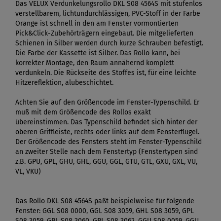
Das VELUX Verdunkelungsrollo DKL S08 4564S mit stufenlos
verstellbarem, lichtundurchlässigen, PVC-Stoff in der Farbe
Orange ist schnell in den am Fenster vormontierten
Pick&Click-Zubehörträgern eingebaut. Die mitgelieferten
Schienen in Silber werden durch kurze Schrauben befestigt.
Die Farbe der Kassette ist Silber. Das Rollo kann, bei
korrekter Montage, den Raum annähernd komplett
verdunkeln. Die Rückseite des Stoffes ist, für eine leichte
Hitzereflektion, alubeschichtet.
Achten Sie auf den Größencode im Fenster-Typenschild. Er
muß mit dem Größencode des Rollos exakt
übereinstimmen. Das Typenschild befindet sich hinter der
oberen Griffleiste, rechts oder links auf dem Fensterflügel.
Der Größencode des Fensters steht im Fenster-Typenschild
an zweiter Stelle nach dem Fenstertyp (Fenstertypen sind
z.B. GPU, GPL, GHU, GHL, GGU, GGL, GTU, GTL, GXU, GXL, VU,
VL, VKU)
Das Rollo DKL S08 4564S paßt beispielweise für folgende
Fenster: GGL S08 0000, GGL S08 3059, GHL S08 3059, GPL
S08 3059, GPL S08 3060, GPL S08 3062, GGU S08 0059, GGU