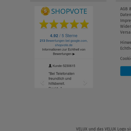
AGB &
Daten
Impr
Wider
Versa
Hinwe
Echth
Cooki
VELUX und das VELUX Logo sin