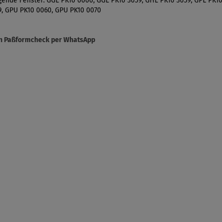
gende Fenster: GGL PK10 0000, GGL PK10 3059, GHL PK10 3059, GPL PK10
9, GPU PK10 0060, GPU PK10 0070
sen Paßformcheck per WhatsApp