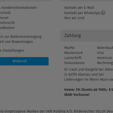
 Kundeninformationen
Kontakt per E-Mail
schutz
Kontakt per WhatsApp
essum
Wer wir sind
rufsrecht
ndkosten
Zahlung
is zur Batterieentsorgung
eit von Bewertungen
PayPal
Ratenkau
e Einstellungen
Mastercard
Visa
Lastschrift
American 
Widerruf
Vorauskasse
Rechnung
EC-Cash und Bargeld bei Abho
in 63755 Alzenau und bei
Lieferungen im Rhein-Main-Ge
Immer 3% Skonto ab 1000,- € 
IBAN-Vorkasse!
d eingetragene Marken der VKR Holding A/S. Bilderrechte: VELUX Deut