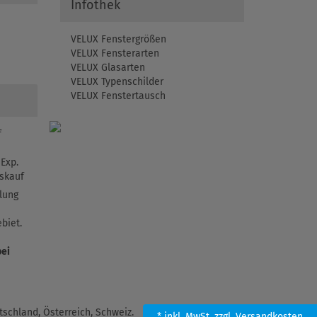
Infothek
VELUX Fenstergrößen
VELUX Fensterarten
VELUX Glasarten
VELUX Typenschilder
VELUX Fenstertausch
f
Exp.
skauf
lung
biet.
bei
schland, Österreich, Schweiz.
* inkl. MwSt.
zzgl. Versandkosten