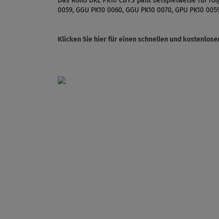
Das Rollo DKL PK10 CBYS paßt beispielweise für fol
0059, GGU PK10 0060, GGU PK10 0070, GPU PK10 005
Klicken Sie hier für einen schnellen und kostenlo