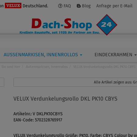
von
Deutschland.
FAQ
Blog
Anfrage per E-Mail
AUSSENMARKISEN, INNENROLLOS
EINDECKRAHMEN
Sie sind hier
Außenmarkisen, Innenrollos
VELUX Verdunkelungsrollo DKL PK10 CBYS
Alle Artikel zeigen aus: 
VELUX Verdunkelungsrollo DKL PK10 CBYS
Artikelnr.: V DKLPK10CBYS
EAN-Code: 5702328765917
VELUX Verdunkelungsrollo Größe: PK10, Farbe: CBYS Colour by yo