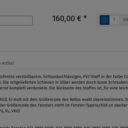
160,00 €
*
St
 Artikel
fenlos verstellbarem, lichtundurchlässigen, PVC-Stoff in der Farbe Co
 Die mitgelieferten Schienen in Silber werden durch kurze Schrauben be
nd komplett verdunkeln. Die Rückseite des Stoffes ist, für eine leicht
ild. Er muß mit dem Größencode des Rollos exakt übereinstimmen. Da
l. Der Größencode des Fensters steht im Fenster-Typenschild an zweiter
U, VL, VKU)