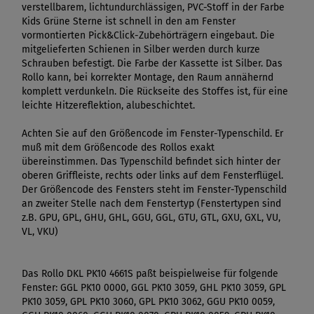
verstellbarem, lichtundurchlässigen, PVC-Stoff in der Farbe
Kids Grüne Sterne ist schnell in den am Fenster
vormontierten Pick&Click-Zubehörträgern eingebaut. Die
mitgelieferten Schienen in Silber werden durch kurze
Schrauben befestigt. Die Farbe der Kassette ist Silber. Das
Rollo kann, bei korrekter Montage, den Raum annähernd
komplett verdunkeln. Die Rückseite des Stoffes ist, für eine
leichte Hitzereflektion, alubeschichtet.
Achten Sie auf den Größencode im Fenster-Typenschild. Er
muß mit dem Größencode des Rollos exakt
übereinstimmen. Das Typenschild befindet sich hinter der
oberen Griffleiste, rechts oder links auf dem Fensterflügel.
Der Größencode des Fensters steht im Fenster-Typenschild
an zweiter Stelle nach dem Fenstertyp (Fenstertypen sind
z.B. GPU, GPL, GHU, GHL, GGU, GGL, GTU, GTL, GXU, GXL, VU,
VL, VKU)
Das Rollo DKL PK10 4661S paßt beispielweise für folgende
Fenster: GGL PK10 0000, GGL PK10 3059, GHL PK10 3059, GPL
PK10 3059, GPL PK10 3060, GPL PK10 3062, GGU PK10 0059,