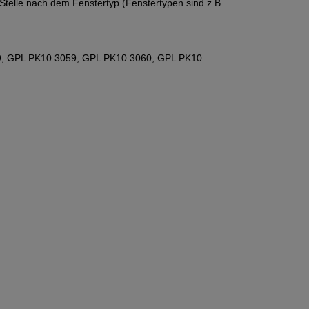
 Stelle nach dem Fenstertyp (Fenstertypen sind z.B.
59, GPL PK10 3059, GPL PK10 3060, GPL PK10