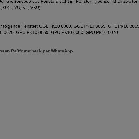
l. Der Größencode des Fensters steht im Fenster-Typenschild an zweiter
 GXL, VU, VL, VKU)
für folgende Fenster: GGL PK10 0000, GGL PK10 3059, GHL PK10 30
0 0070, GPU PK10 0059, GPU PK10 0060, GPU PK10 0070
enlosen Paßformcheck per WhatsApp