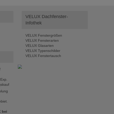
VELUX Dachfenster-
Infothek
VELUX Fenstergrößen
VELUX Fensterarten
VELUX Glasarten
VELUX Typenschilder
VELUX Fenstertausch
f
 Exp.
skauf
olung
biet.
 bei