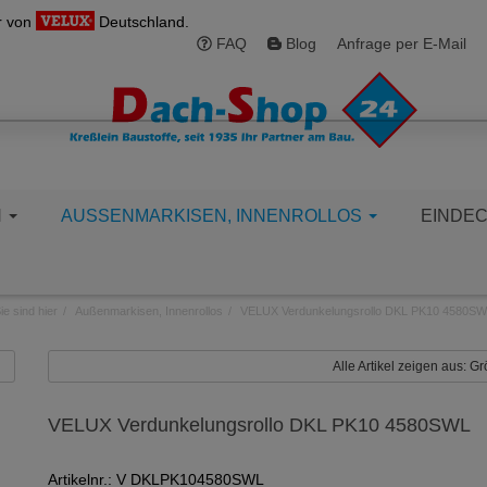
r von
Deutschland.
FAQ
Blog
Anfrage per E-Mail
N
AUSSENMARKISEN, INNENROLLOS
EINDE
ie sind hier
Außenmarkisen, Innenrollos
VELUX Verdunkelungsrollo DKL PK10 4580S
Alle Artikel zeigen aus: 
VELUX Verdunkelungsrollo DKL PK10 4580SWL
Artikelnr.: V DKLPK104580SWL