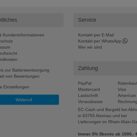
tliches
Service
 Kundeninformationen
Kontakt per E-Mail
schutz
Kontakt per WhatsApp
essum
Wer wir sind
rufsrecht
ndkosten
Zahlung
is zur Batterieentsorgung
eit von Bewertungen
PayPal
Ratenkau
e Einstellungen
Mastercard
Visa
Lastschrift
American
Widerruf
Vorauskasse
Rechnung
EC-Cash und Bargeld bei Abh
in 63755 Alzenau und bei
Lieferungen im Rhein-Main-Ge
Immer 3% Skonto ab 1000,- €