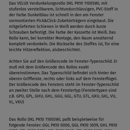
Das VELUX Verdunkelungsrollo DKL PK10 1100SWL mit
stufenlos verstellbarem, lichtundurchlässigen, PVC-Stoff in
der Farbe Dunkelblau ist schnell in den am Fenster
vormontierten Pick&Click-Zubehörträgern eingebaut. Die
mitgelieferten Schienen in Weiß werden durch kurze
Schrauben befestigt. Die Farbe der Kassette ist Weiß. Das
Rollo kann, bei korrekter Montage, den Raum annähernd
komplett verdunkeln. Die Rückseite des Stoffes ist, für eine
leichte Hitzereflektion, alubeschichtet.
Achten Sie auf den Größencode im Fenster-Typenschild. Er
muß mit dem Größencode des Rollos exakt
übereinstimmen. Das Typenschild befindet sich hinter der
oberen Griffleiste, rechts oder links auf dem Fensterflügel.
Der Größencode des Fensters steht im Fenster-Typenschild
an zweiter Stelle nach dem Fenstertyp (Fenstertypen sind
z.B. GPU, GPL, GHU, GHL, GGU, GGL, GTU, GTL, GXU, GXL, VU,
VL, VKU)
Das Rollo DKL PK10 1100SWL paßt beispielweise für
folgende Fenster: GGL PK10 0000, GGL PK10 3059, GHL PK10