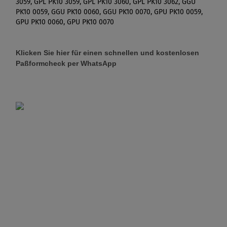
3059, GPL PK10 3059, GPL PK10 3060, GPL PK10 3062, GGU
PK10 0059, GGU PK10 0060, GGU PK10 0070, GPU PK10 0059,
GPU PK10 0060, GPU PK10 0070
Klicken Sie hier für einen schnellen und kostenlosen
Paßformcheck per WhatsApp