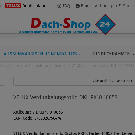
von
Deutschland.
FAQ
Blog
Anfrage per E-Mail
AUSSENMARKISEN, INNENROLLOS
EINDECKRAHMEN
Sie sind hier
Außenmarkisen, Innenrollos
VELUX Verdunkelungsrollo DKL PK10 1085S
Alle Artikel zeigen aus: 
VELUX Verdunkelungsrollo DKL PK10 1085S
Artikelnr.: V DKLPK101085S
EAN-Code: 5702326756474
VELUX Verdunkelungsrollo Größe: PK10, Farbe: 1085S Hellbeige, 