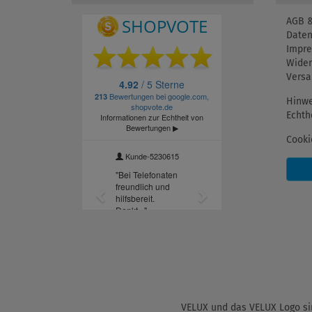
AGB &
Daten
Impr
Wider
Versa
Hinwe
Echth
Cooki
VELUX und das VELUX Logo sin