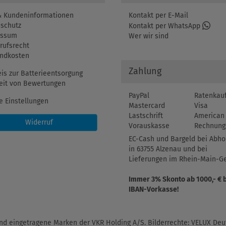
 Kundeninformationen
Kontakt per E-Mail
schutz
Kontakt per WhatsApp
essum
Wer wir sind
rufsrecht
ndkosten
Zahlung
is zur Batterieentsorgung
eit von Bewertungen
PayPal
Ratenkau
e Einstellungen
Mastercard
Visa
Lastschrift
American 
Widerruf
Vorauskasse
Rechnung
EC-Cash und Bargeld bei Abho
in 63755 Alzenau und bei
Lieferungen im Rhein-Main-Ge
Immer 3% Skonto ab 1000,- € 
IBAN-Vorkasse!
d eingetragene Marken der VKR Holding A/S. Bilderrechte: VELUX Deut