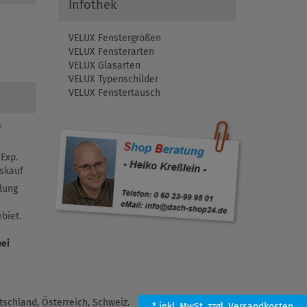
Infothek
VELUX Fenstergrößen
VELUX Fensterarten
VELUX Glasarten
VELUX Typenschilder
VELUX Fenstertausch
f
Exp.
skauf
lung
biet.
bei
schland, Österreich, Schweiz.
* inkl. MwSt.
zzgl. Versandkosten