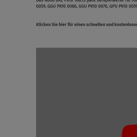
Das Rollo DKL PK10 1085S paßt beispielweise für fo
0059, GGU PK10 0060, GGU PK10 0070, GPU PK10 005
Klicken Sie hier für einen schnellen und kostenlo