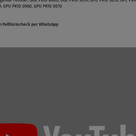
lgende Fenster: GGL PK10 0000, GGL PK10 3059, GHL PK10 3059, GPL PK1
9, GPU PK10 0060, GPU PK10 0070
sen Paßformcheck per WhatsApp