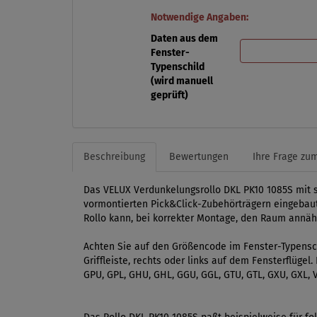
Notwendige Angaben:
Daten aus dem
Fenster-
Typenschild
(wird manuell
geprüft)
Beschreibung
Bewertungen
Ihre Frage zum
Das VELUX Verdunkelungsrollo DKL PK10 1085S mit st
vormontierten Pick&Click-Zubehörträgern eingebaut.
Rollo kann, bei korrekter Montage, den Raum annäher
Achten Sie auf den Größencode im Fenster-Typensch
Griffleiste, rechts oder links auf dem Fensterflüge
GPU, GPL, GHU, GHL, GGU, GGL, GTU, GTL, GXU, GXL, V