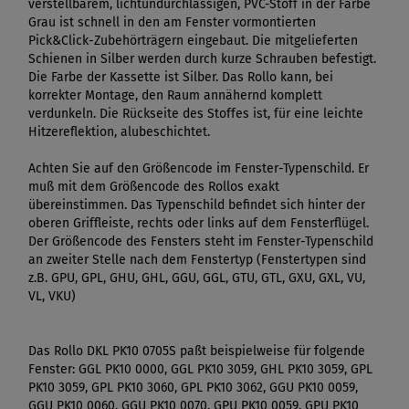
verstellbarem, lichtundurchlässigen, PVC-Stoff in der Farbe
Grau ist schnell in den am Fenster vormontierten
Pick&Click-Zubehörträgern eingebaut. Die mitgelieferten
Schienen in Silber werden durch kurze Schrauben befestigt.
Die Farbe der Kassette ist Silber. Das Rollo kann, bei
korrekter Montage, den Raum annähernd komplett
verdunkeln. Die Rückseite des Stoffes ist, für eine leichte
Hitzereflektion, alubeschichtet.
Achten Sie auf den Größencode im Fenster-Typenschild. Er
muß mit dem Größencode des Rollos exakt
übereinstimmen. Das Typenschild befindet sich hinter der
oberen Griffleiste, rechts oder links auf dem Fensterflügel.
Der Größencode des Fensters steht im Fenster-Typenschild
an zweiter Stelle nach dem Fenstertyp (Fenstertypen sind
z.B. GPU, GPL, GHU, GHL, GGU, GGL, GTU, GTL, GXU, GXL, VU,
VL, VKU)
Das Rollo DKL PK10 0705S paßt beispielweise für folgende
Fenster: GGL PK10 0000, GGL PK10 3059, GHL PK10 3059, GPL
PK10 3059, GPL PK10 3060, GPL PK10 3062, GGU PK10 0059,
GGU PK10 0060, GGU PK10 0070, GPU PK10 0059, GPU PK10