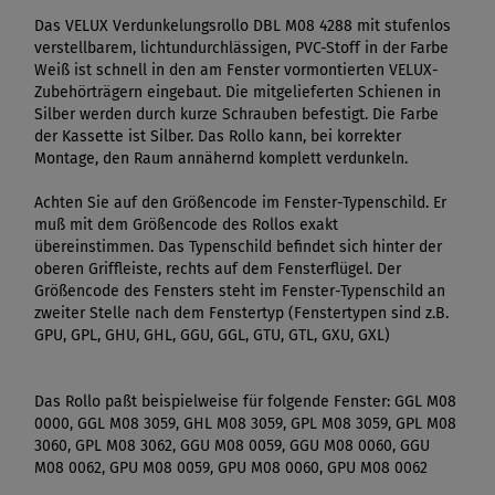
Das VELUX Verdunkelungsrollo DBL M08 4288 mit stufenlos
verstellbarem, lichtundurchlässigen, PVC-Stoff in der Farbe
Weiß ist schnell in den am Fenster vormontierten VELUX-
Zubehörträgern eingebaut. Die mitgelieferten Schienen in
Silber werden durch kurze Schrauben befestigt. Die Farbe
der Kassette ist Silber. Das Rollo kann, bei korrekter
Montage, den Raum annähernd komplett verdunkeln.
Achten Sie auf den Größencode im Fenster-Typenschild. Er
muß mit dem Größencode des Rollos exakt
übereinstimmen. Das Typenschild befindet sich hinter der
oberen Griffleiste, rechts auf dem Fensterflügel. Der
Größencode des Fensters steht im Fenster-Typenschild an
zweiter Stelle nach dem Fenstertyp (Fenstertypen sind z.B.
GPU, GPL, GHU, GHL, GGU, GGL, GTU, GTL, GXU, GXL)
Das Rollo paßt beispielweise für folgende Fenster: GGL M08
0000, GGL M08 3059, GHL M08 3059, GPL M08 3059, GPL M08
3060, GPL M08 3062, GGU M08 0059, GGU M08 0060, GGU
M08 0062, GPU M08 0059, GPU M08 0060, GPU M08 0062