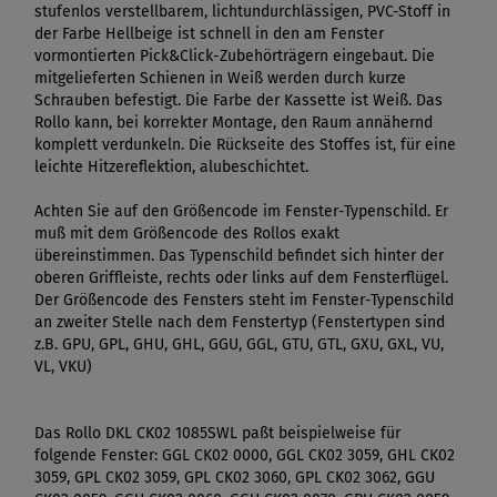
stufenlos verstellbarem, lichtundurchlässigen, PVC-Stoff in
der Farbe Hellbeige ist schnell in den am Fenster
vormontierten Pick&Click-Zubehörträgern eingebaut. Die
mitgelieferten Schienen in Weiß werden durch kurze
Schrauben befestigt. Die Farbe der Kassette ist Weiß. Das
Rollo kann, bei korrekter Montage, den Raum annähernd
komplett verdunkeln. Die Rückseite des Stoffes ist, für eine
leichte Hitzereflektion, alubeschichtet.
Achten Sie auf den Größencode im Fenster-Typenschild. Er
muß mit dem Größencode des Rollos exakt
übereinstimmen. Das Typenschild befindet sich hinter der
oberen Griffleiste, rechts oder links auf dem Fensterflügel.
Der Größencode des Fensters steht im Fenster-Typenschild
an zweiter Stelle nach dem Fenstertyp (Fenstertypen sind
z.B. GPU, GPL, GHU, GHL, GGU, GGL, GTU, GTL, GXU, GXL, VU,
VL, VKU)
Das Rollo DKL CK02 1085SWL paßt beispielweise für
folgende Fenster: GGL CK02 0000, GGL CK02 3059, GHL CK02
3059, GPL CK02 3059, GPL CK02 3060, GPL CK02 3062, GGU