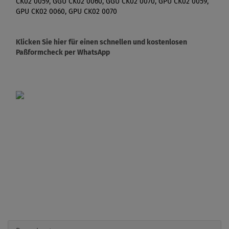
CK02 0059, GGU CK02 0060, GGU CK02 0070, GPU CK02 0059,
GPU CK02 0060, GPU CK02 0070
Klicken Sie hier für einen schnellen und kostenlosen
Paßformcheck per WhatsApp